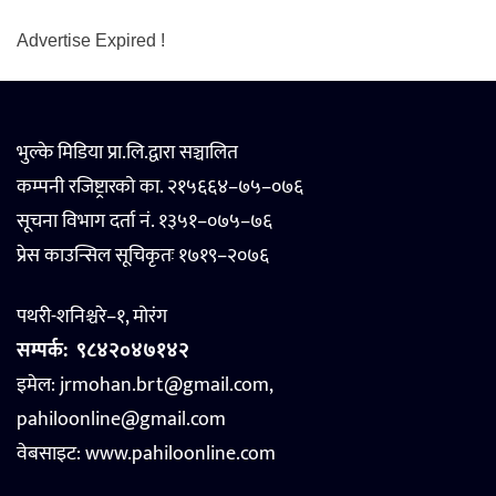
Advertise Expired !
भुल्के मिडिया प्रा.लि.द्वारा सञ्चालित
कम्पनी रजिष्ट्रारको का. २१५६६४–७५–०७६
सूचना विभाग दर्ता नं. १३५१–०७५–७६
प्रेस काउन्सिल सूचिकृतः १७१९–२०७६
पथरी-शनिश्चरे–१, मोरंग
सम्पर्क:
९८४२०४७१४२
इमेल: jrmohan.brt@gmail.com,
pahiloonline@gmail.com
वेबसाइट:
www.pahiloonline.com