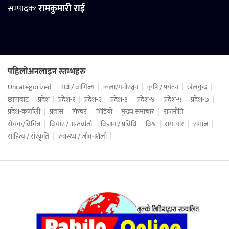
सम्पादकः
रामकुमारी राई
पहिलोअनलाइन स्तम्भहरु
Uncategorized
अर्थ / वाणिज्य
कला/मनोरञ्जन
कृषि / पर्यटन
खेलकुद
छापाबाट
प्रदेश
प्रदेश-१
प्रदेश-२
प्रदेश-३
प्रदेश-४
प्रदेश-५
प्रदेश-७
प्रदेश-कर्णाली
प्रवास
फिचर
भिडियो
मुख्य समाचार
राजनीति
रोचक/विचित्र
विचार / अन्तर्वार्ता
विज्ञान / प्रविधि
विश्व
समाचार
समाज
साहित्य / संस्कृति
स्वास्थ्य / जीवनशैली