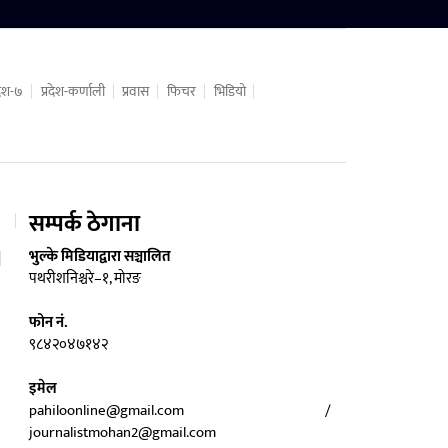
रदेश-७
प्रदेश-कर्णाली
प्रवास
फिचर
भिडियो
सम्पर्क ठेगाना
भुल्के मिडियाद्वारा सञ्चालित
पथरीशनिश्चरे–१, मोरङ
फोन नं.
९८४२०४७१४२
इमेल
pahiloonline@gmail.com /
journalistmohan2@gmail.com