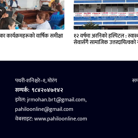
्यका कार्यक्रमहरूको वार्षिक समीक्षा
१२ वर्षमा अरनिको हस्पिटल : स्वास्थ
सेवासँगै सामाजिक उत्तरदायित्वको य
पथरी-शनिश्चरे–१, मोरंग
सम
सम्पर्क:
९८४२०४७१४२
इमेल: jrmohan.brt@gmail.com,
pahiloonline@gmail.com
वेबसाइट:
www.pahiloonline.com