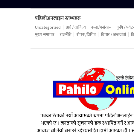
पहिलोअनलाइन स्तम्भहरु
Uncategorized
अर्थ / वाणिज्य
कला/मनोरञ्जन
कृषि / पर्यट
मुख्य समाचार
राजनीति
रोचक/विचित्र
विचार / अन्तर्वार्ता
वि
पत्रकारिताको नयाँ आयामको रुपमा पहिलोअनलाईन
भएको छ । जनताको सूचनाको हक स्थापित गर्ने र 
आवाज बलियो बनाउने उद्देश्यसहित हामी आएका हौं । सत