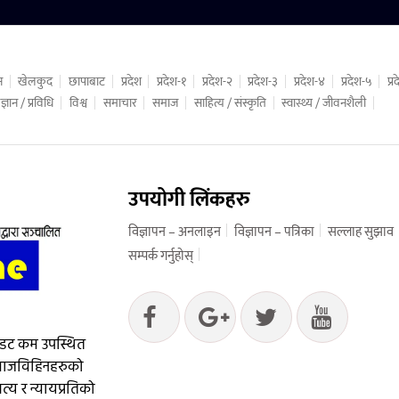
न
खेलकुद
छापाबाट
प्रदेश
प्रदेश-१
प्रदेश-२
प्रदेश-३
प्रदेश-४
प्रदेश-५
प्
ज्ञान / प्रविधि
विश्व
समाचार
समाज
साहित्य / संस्कृति
स्वास्थ्य / जीवनशैली
उपयोगी लिंकहरु
विज्ञापन – अनलाइन
विज्ञापन – पत्रिका
सल्लाह सुझाव
सम्पर्क गर्नुहोस्
 डट कम उपस्थित
आवाजविहिनहरुको
्य र न्यायप्रतिको