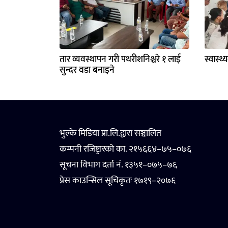
तार व्यवस्थापन गरी पथरीशनिश्चरे १ लाई
स्वास्थ
सुन्दर वडा बनाइने
भुल्के मिडिया प्रा.लि.द्वारा सञ्चालित
कम्पनी रजिष्ट्रारको का. २१५६६४–७५–०७६
सूचना विभाग दर्ता नं. १३५१–०७५–७६
प्रेस काउन्सिल सूचिकृतः १७१९–२०७६