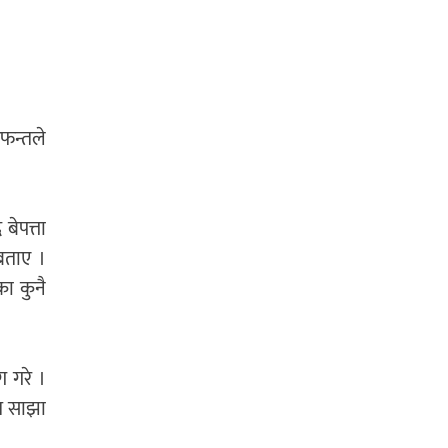
आफन्तले
बेपत्ता
बताए ।
का कुनै
ग गरे ।
ित साझा