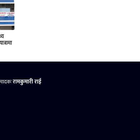
्य
ात्रामा
्पादकः
रामकुमारी राई