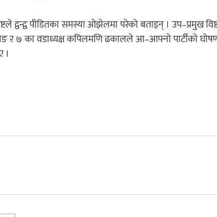
टले द्वन्द्व पीडितका समस्या ओझेलमा परेको बताइन् । उप–प्रमुख विष्
तामाङ र ७ का वडाध्यक्ष कपिलमणि ढकालले आ–आफ्नो पार्टीको घोषण
ए ।