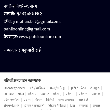
पथरी-शनिश्चरे–१, मोरंग
सम्पर्क:
९८४२०४७१४२
इमेल: jrmohan.brt@gmail.com,
pahiloonline@gmail.com
वेबसाइट:
www.pahiloonline.com
सम्पादकः
रामकुमारी राई
पहिलोअनलाइन स्तम्भहरु
Uncategorized
अर्थ / वाणिज्य
कला/मनोरञ्जन
कृषि / पर्यटन
खेलकुद
छापाबाट
प्रदेश
प्रदेश-१
प्रदेश-२
प्रदेश-३
प्रदेश-४
प्रदेश-५
प्रदेश-७
प्रदेश-कर्णाली
प्रवास
फिचर
भिडियो
मुख्य समाचार
राजनीति
रोचक/विचित्र
विचार / अन्तर्वार्ता
विज्ञान / प्रविधि
विश्व
समाचार
समाज