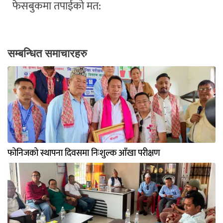
फेसबुकमा तपाईको मत:
सम्बन्धित समाचारहरु
फोनिजको स्थापना दिवसमा निःशुल्क आँखा परीक्षण