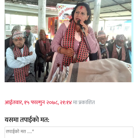
आईतवार, १५ फाल्गुन २०७८, २१:१४
मा प्रकाशित
यसमा तपाईको मत: