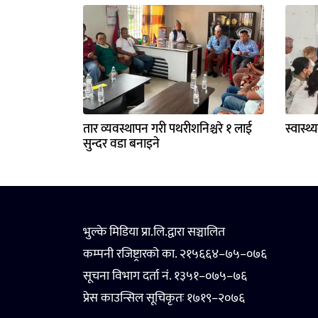
तार व्यवस्थापन गरी पथरीशनिश्चरे १ लाई
स्वास्थ
सुन्दर वडा बनाइने
भुल्के मिडिया प्रा.लि.द्वारा सञ्चालित
कम्पनी रजिष्ट्रारको का. २१५६६४–७५–०७६
सूचना विभाग दर्ता नं. १३५१–०७५–७६
प्रेस काउन्सिल सूचिकृतः १७१९–२०७६