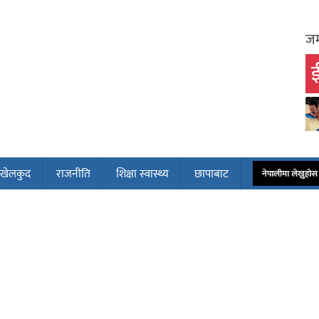
जम
ई
खेलकुद
राजनीति
शिक्षा स्वास्थ्य
छापाबाट
नेपालीमा लेख्नुह