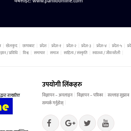
वेबसाइट:
www.pahiloonline.com
न
खेलकुद
छापाबाट
प्रदेश
प्रदेश-१
प्रदेश-२
प्रदेश-३
प्रदेश-४
प्रदेश-५
प्
ज्ञान / प्रविधि
विश्व
समाचार
समाज
साहित्य / संस्कृति
स्वास्थ्य / जीवनशैली
उपयोगी लिंकहरु
विज्ञापन – अनलाइन
विज्ञापन – पत्रिका
सल्लाह सुझाव
सम्पर्क गर्नुहोस्