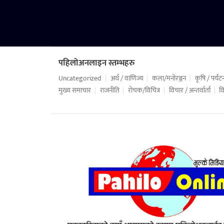
पहिलोअनलाइन स्तम्भहरु
Uncategorized
अर्थ / वाणिज्य
कला/मनोरञ्जन
कृषि / पर्यट
मुख्य समाचार
राजनीति
रोचक/विचित्र
विचार / अन्तर्वार्ता
वि