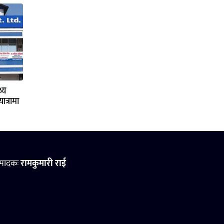
्य
ात्रामा
्पादकः
रामकुमारी राई