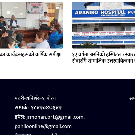
्यका कार्यक्रमहरूको वार्षिक समीक्षा
१२ वर्षमा अरनिको हस्पिटल : स्वास्थ
सेवासँगै सामाजिक उत्तरदायित्वको य
पथरी-शनिश्चरे–१, मोरंग
सम
सम्पर्क:
९८४२०४७१४२
इमेल: jrmohan.brt@gmail.com,
pahiloonline@gmail.com