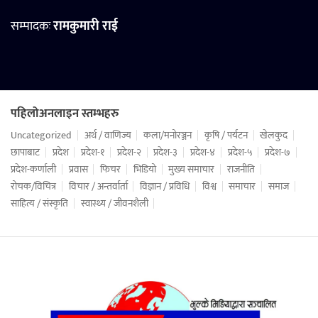
सम्पादकः
रामकुमारी राई
पहिलोअनलाइन स्तम्भहरु
Uncategorized
अर्थ / वाणिज्य
कला/मनोरञ्जन
कृषि / पर्यटन
खेलकुद
छापाबाट
प्रदेश
प्रदेश-१
प्रदेश-२
प्रदेश-३
प्रदेश-४
प्रदेश-५
प्रदेश-७
प्रदेश-कर्णाली
प्रवास
फिचर
भिडियो
मुख्य समाचार
राजनीति
रोचक/विचित्र
विचार / अन्तर्वार्ता
विज्ञान / प्रविधि
विश्व
समाचार
समाज
साहित्य / संस्कृति
स्वास्थ्य / जीवनशैली