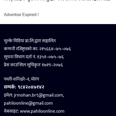
Advertise Expired !
भुल्के मिडिया प्रा.लि.द्वारा सञ्चालित
कम्पनी रजिष्ट्रारको का. २१५६६४–७५–०७६
सूचना विभाग दर्ता नं. १३५१–०७५–७६
प्रेस काउन्सिल सूचिकृतः १७१९–२०७६
पथरी-शनिश्चरे–१, मोरंग
सम्पर्क:
९८४२०४७१४२
इमेल: jrmohan.brt@gmail.com,
pahiloonline@gmail.com
वेबसाइट:
www.pahiloonline.com