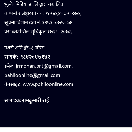
भुल्के मिडिया प्रा.लि.द्वारा सञ्चालित
कम्पनी रजिष्ट्रारको का. २१५६६४–७५–०७६
सूचना विभाग दर्ता नं. १३५१–०७५–७६
प्रेस काउन्सिल सूचिकृतः १७१९–२०७६
पथरी-शनिश्चरे–१, मोरंग
सम्पर्क:
९८४२०४७१४२
इमेल: jrmohan.brt@gmail.com,
pahiloonline@gmail.com
वेबसाइट:
www.pahiloonline.com
सम्पादकः
रामकुमारी राई