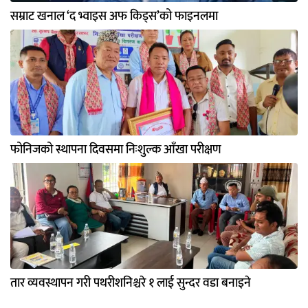
सम्राट खनाल ‘द भ्वाइस अफ किड्स’को फाइनलमा
फोनिजको स्थापना दिवसमा निःशुल्क आँखा परीक्षण
तार व्यवस्थापन गरी पथरीशनिश्चरे १ लाई सुन्दर वडा बनाइने