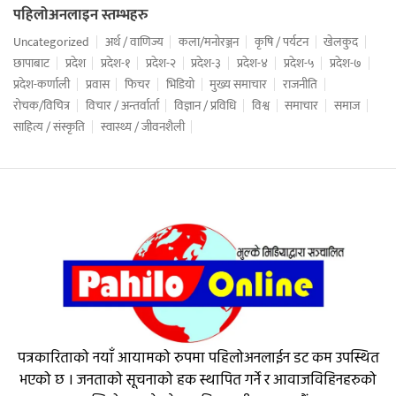
पहिलोअनलाइन स्तम्भहरु
Uncategorized
अर्थ / वाणिज्य
कला/मनोरञ्जन
कृषि / पर्यटन
खेलकुद
छापाबाट
प्रदेश
प्रदेश-१
प्रदेश-२
प्रदेश-३
प्रदेश-४
प्रदेश-५
प्रदेश-७
प्रदेश-कर्णाली
प्रवास
फिचर
भिडियो
मुख्य समाचार
राजनीति
रोचक/विचित्र
विचार / अन्तर्वार्ता
विज्ञान / प्रविधि
विश्व
समाचार
समाज
साहित्य / संस्कृति
स्वास्थ्य / जीवनशैली
पत्रकारिताको नयाँ आयामको रुपमा पहिलोअनलाईन डट कम उपस्थित
भएको छ । जनताको सूचनाको हक स्थापित गर्ने र आवाजविहिनहरुको