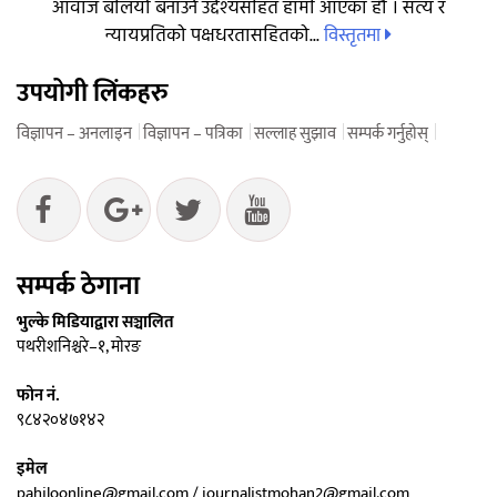
आवाज बलियो बनाउने उद्देश्यसहित हामी आएका हौं । सत्य र
विस्तृतमा
न्यायप्रतिको पक्षधरतासहितको...
उपयोगी लिंकहरु
विज्ञापन – अनलाइन
विज्ञापन – पत्रिका
सल्लाह सुझाव
सम्पर्क गर्नुहोस्
सम्पर्क ठेगाना
भुल्के मिडियाद्वारा सञ्चालित
पथरीशनिश्चरे–१, मोरङ
फोन नं.
९८४२०४७१४२
इमेल
pahiloonline@gmail.com / journalistmohan2@gmail.com