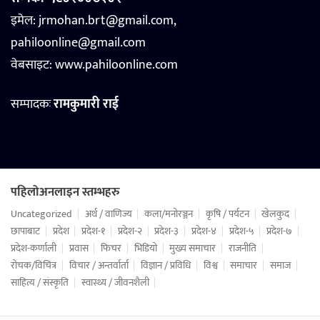
इमेल: jrmohan.brt@gmail.com,
pahiloonline@gmail.com
वेबसाइट:
www.pahiloonline.com
सम्पादकः
रामकुमारी राई
पहिलोअनलाइन स्तम्भहरु
Uncategorized
अर्थ / वाणिज्य
कला/मनोरञ्जन
कृषि / पर्यटन
खेलकुद
छापाबाट
प्रदेश
प्रदेश-१
प्रदेश-२
प्रदेश-३
प्रदेश-४
प्रदेश-५
प्रदेश-७
प्रदेश-कर्णाली
प्रवास
फिचर
भिडियो
मुख्य समाचार
राजनीति
रोचक/विचित्र
विचार / अन्तर्वार्ता
विज्ञान / प्रविधि
विश्व
समाचार
समाज
साहित्य / संस्कृति
स्वास्थ्य / जीवनशैली