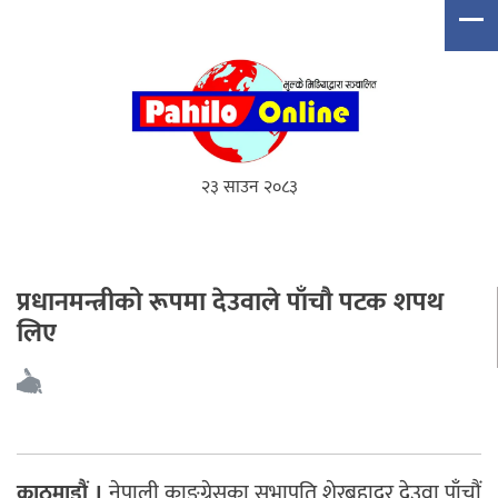
२३ साउन २०८३
प्रधानमन्त्रीको रूपमा देउवाले पाँचौ पटक शपथ
लिए
काठमाडौं ।
नेपाली काङ्ग्रेसका सभापति शेरबहादुर देउवा पाँचौं