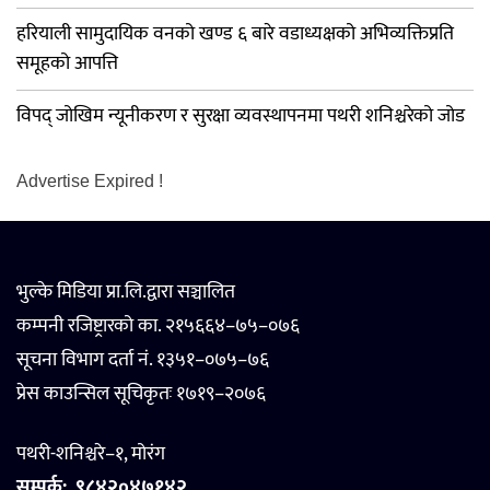
हरियाली सामुदायिक वनको खण्ड ६ बारे वडाध्यक्षको अभिव्यक्तिप्रति
समूहको आपत्ति
विपद् जोखिम न्यूनीकरण र सुरक्षा व्यवस्थापनमा पथरी शनिश्चरेको जोड
Advertise Expired !
भुल्के मिडिया प्रा.लि.द्वारा सञ्चालित
कम्पनी रजिष्ट्रारको का. २१५६६४–७५–०७६
सूचना विभाग दर्ता नं. १३५१–०७५–७६
प्रेस काउन्सिल सूचिकृतः १७१९–२०७६
पथरी-शनिश्चरे–१, मोरंग
सम्पर्क:
९८४२०४७१४२