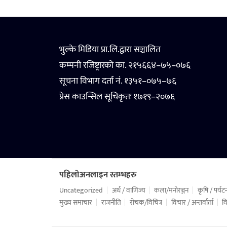
भुल्के मिडिया प्रा.लि.द्वारा सञ्चालित
कम्पनी रजिष्ट्रारको का. २१५६६४–७५–०७६
सूचना विभाग दर्ता नं. १३५१–०७५–७६
प्रेस काउन्सिल सूचिकृतः १७१९–२०७६
पहिलोअनलाइन स्तम्भहरु
Uncategorized
अर्थ / वाणिज्य
कला/मनोरञ्जन
कृषि / पर्यट
मुख्य समाचार
राजनीति
रोचक/विचित्र
विचार / अन्तर्वार्ता
वि