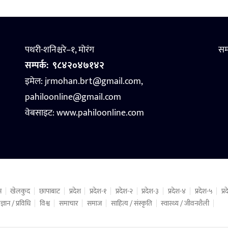
पथरी-शनिश्चरे–१, मोरंग
सम
सम्पर्क:
९८४२०४७१४२
इमेल: jrmohan.brt@gmail.com,
pahiloonline@gmail.com
वेबसाइट:
www.pahiloonline.com
न
खेलकुद
छापाबाट
प्रदेश
प्रदेश-१
प्रदेश-२
प्रदेश-३
प्रदेश-४
प्रदेश-५
प्
ज्ञान / प्रविधि
विश्व
समाचार
समाज
साहित्य / संस्कृति
स्वास्थ्य / जीवनशैली