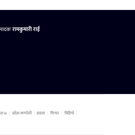
्पादकः
रामकुमारी राई
रदेश-७
प्रदेश-कर्णाली
प्रवास
फिचर
भिडियो