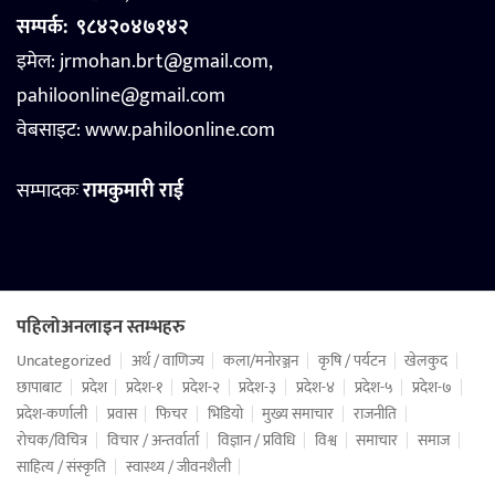
सम्पर्क:
९८४२०४७१४२
इमेल: jrmohan.brt@gmail.com,
pahiloonline@gmail.com
वेबसाइट:
www.pahiloonline.com
सम्पादकः
रामकुमारी राई
पहिलोअनलाइन स्तम्भहरु
Uncategorized
अर्थ / वाणिज्य
कला/मनोरञ्जन
कृषि / पर्यटन
खेलकुद
छापाबाट
प्रदेश
प्रदेश-१
प्रदेश-२
प्रदेश-३
प्रदेश-४
प्रदेश-५
प्रदेश-७
प्रदेश-कर्णाली
प्रवास
फिचर
भिडियो
मुख्य समाचार
राजनीति
रोचक/विचित्र
विचार / अन्तर्वार्ता
विज्ञान / प्रविधि
विश्व
समाचार
समाज
साहित्य / संस्कृति
स्वास्थ्य / जीवनशैली