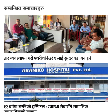
सम्बन्धित समाचारहरु
तार व्यवस्थापन गरी पथरीशनिश्चरे १ लाई सुन्दर वडा बनाइने
१२ वर्षमा अरनिको हस्पिटल : स्वास्थ्य सेवासँगै सामाजिक