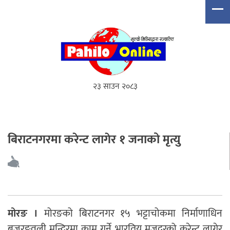
२३ साउन २०८३
बिराटनगरमा करेन्ट लागेर १ जनाको मृत्यु
मोरङ ।
मोरङको बिराटनगर १५ भट्टाचोकमा निर्माणाधिन
बजरङवली मन्दिरमा काम गर्ने भारतिय मजदुरको करेन्ट लागेर