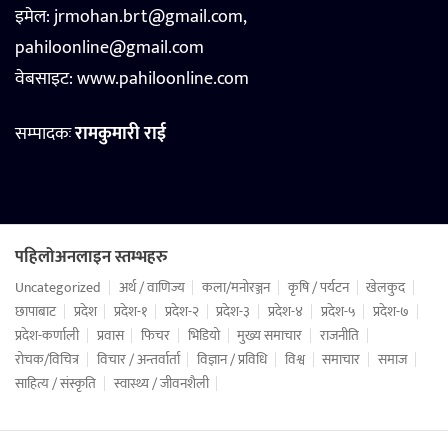
इमेल: jrmohan.brt@gmail.com,
pahiloonline@gmail.com
वेबसाइट:
www.pahiloonline.com
सम्पादकः
रामकुमारी राई
पहिलोअनलाइन स्तम्भहरु
Uncategorized
अर्थ / वाणिज्य
कला/मनोरञ्जन
कृषि / पर्यटन
खेलकुद
छापाबाट
प्रदेश
प्रदेश-१
प्रदेश-२
प्रदेश-३
प्रदेश-४
प्रदेश-५
प्रदेश-७
प्रदेश-कर्णाली
प्रवास
फिचर
भिडियो
मुख्य समाचार
राजनीति
रोचक/विचित्र
विचार / अन्तर्वार्ता
विज्ञान / प्रविधि
विश्व
समाचार
समाज
साहित्य / संस्कृति
स्वास्थ्य / जीवनशैली