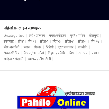
पहिलोअनलाइन स्तम्भहरु
Uncategorized
अर्थ / वाणिज्य
कला/मनोरञ्जन
कृषि / पर्यटन
खेलकुद
छापाबाट
प्रदेश
प्रदेश-१
प्रदेश-२
प्रदेश-३
प्रदेश-४
प्रदेश-५
प्रदेश-७
प्रदेश-कर्णाली
प्रवास
फिचर
भिडियो
मुख्य समाचार
राजनीति
रोचक/विचित्र
विचार / अन्तर्वार्ता
विज्ञान / प्रविधि
विश्व
समाचार
समाज
साहित्य / संस्कृति
स्वास्थ्य / जीवनशैली