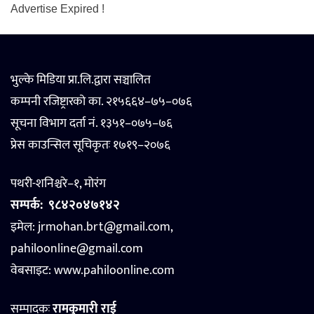
Advertise Expired !
भुल्के मिडिया प्रा.लि.द्वारा सञ्चालित
कम्पनी रजिष्ट्रारको का. २१५६६४–७५–०७६
सूचना विभाग दर्ता नं. १३५१–०७५–७६
प्रेस काउन्सिल सूचिकृतः १७१९–२०७६
पथरी-शनिश्चरे–१, मोरंग
सम्पर्क:
९८४२०४७१४२
इमेल: jrmohan.brt@gmail.com,
pahiloonline@gmail.com
वेबसाइट:
www.pahiloonline.com
सम्पादकः
रामकुमारी राई