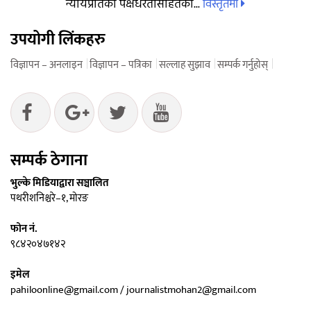
विस्तृतमा
न्यायप्रतिको पक्षधरतासहितको...
उपयोगी लिंकहरु
विज्ञापन – अनलाइन
विज्ञापन – पत्रिका
सल्लाह सुझाव
सम्पर्क गर्नुहोस्
सम्पर्क ठेगाना
भुल्के मिडियाद्वारा सञ्चालित
पथरीशनिश्चरे–१, मोरङ
फोन नं.
९८४२०४७१४२
इमेल
pahiloonline@gmail.com / journalistmohan2@gmail.com