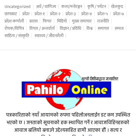
Uncategorized
अर्थ / वाणिज्य
कला/मनोरञ्जन
कृषि / पर्यटन
खेलकुद
छापाबाट
प्रदेश
प्रदेश-१
प्रदेश-२
प्रदेश-३
प्रदेश-४
प्रदेश-५
प्रदेश-७
प्रदेश-कर्णाली
प्रवास
फिचर
भिडियो
मुख्य समाचार
राजनीति
रोचक/विचित्र
विचार / अन्तर्वार्ता
विज्ञान / प्रविधि
विश्व
समाचार
समाज
साहित्य / संस्कृति
स्वास्थ्य / जीवनशैली
पत्रकारिताको नयाँ आयामको रुपमा पहिलोअनलाईन डट कम उपस्थित
भएको छ । जनताको सूचनाको हक स्थापित गर्ने र आवाजविहिनहरुको
आवाज बलियो बनाउने उद्देश्यसहित हामी आएका हौं । सत्य र