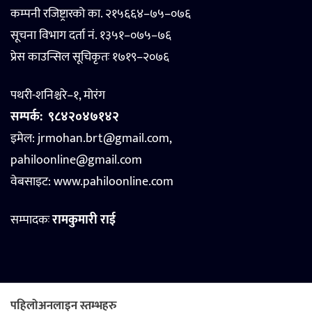
कम्पनी रजिष्ट्रारको का. २१५६६४–७५–०७६
सूचना विभाग दर्ता नं. १३५१–०७५–७६
प्रेस काउन्सिल सूचिकृतः १७१९–२०७६
पथरी-शनिश्चरे–१, मोरंग
सम्पर्क:
९८४२०४७१४२
इमेल: jrmohan.brt@gmail.com,
pahiloonline@gmail.com
वेबसाइट:
www.pahiloonline.com
सम्पादकः
रामकुमारी राई
पहिलोअनलाइन स्तम्भहरु