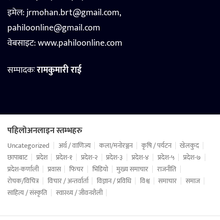
इमेल: jrmohan.brt@gmail.com,
pahiloonline@gmail.com
वेबसाइट:
www.pahiloonline.com
सम्पादकः
रामकुमारी राई
पहिलोअनलाइन स्तम्भहरु
Uncategorized
अर्थ / वाणिज्य
कला/मनोरञ्जन
कृषि / पर्यटन
खेलकुद
छापाबाट
प्रदेश
प्रदेश-१
प्रदेश-२
प्रदेश-३
प्रदेश-४
प्रदेश-५
प्रदेश-७
प्रदेश-कर्णाली
प्रवास
फिचर
भिडियो
मुख्य समाचार
राजनीति
रोचक/विचित्र
विचार / अन्तर्वार्ता
विज्ञान / प्रविधि
विश्व
समाचार
समाज
साहित्य / संस्कृति
स्वास्थ्य / जीवनशैली