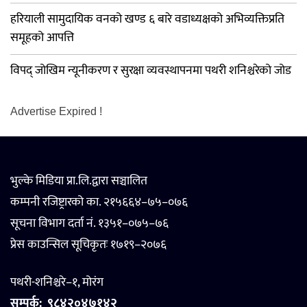
हरियाली सामुदायिक वनको खण्ड ६ बारे वडाध्यक्षको अभिव्यक्तिप्रति
समूहको आपत्ति
विपद् जोखिम न्यूनीकरण र सुरक्षा व्यवस्थापनमा पथरी शनिश्चरेको जोड
Advertise Expired !
भुल्के मिडिया प्रा.लि.द्वारा सञ्चालित
कम्पनी रजिष्ट्रारको का. २१५६६४–७५–०७६
सूचना विभाग दर्ता नं. १३५१–०७५–७६
प्रेस काउन्सिल सूचिकृतः १७१९–२०७६
पथरी-शनिश्चरे–१, मोरंग
सम्पर्क:
९८४२०४७१४२