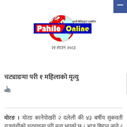
२१ साउन २०८३
चट्याङमा परी १ महिलाको मृत्यु
मोरङ ।
मोरङ कानेपोखरी २ दलेली की ४३ बर्षीय सुकवती
राजवंशीको चट्याङमा परी मृत्यु भएको छ । आज बिहान साढे ८