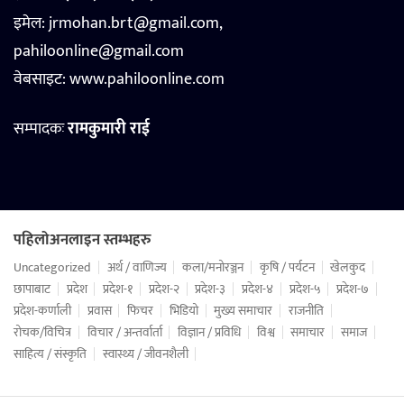
इमेल: jrmohan.brt@gmail.com,
pahiloonline@gmail.com
वेबसाइट:
www.pahiloonline.com
सम्पादकः
रामकुमारी राई
पहिलोअनलाइन स्तम्भहरु
Uncategorized
अर्थ / वाणिज्य
कला/मनोरञ्जन
कृषि / पर्यटन
खेलकुद
छापाबाट
प्रदेश
प्रदेश-१
प्रदेश-२
प्रदेश-३
प्रदेश-४
प्रदेश-५
प्रदेश-७
प्रदेश-कर्णाली
प्रवास
फिचर
भिडियो
मुख्य समाचार
राजनीति
रोचक/विचित्र
विचार / अन्तर्वार्ता
विज्ञान / प्रविधि
विश्व
समाचार
समाज
साहित्य / संस्कृति
स्वास्थ्य / जीवनशैली