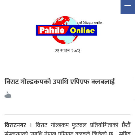
२१ साउन २०८३
विराट गोल्डकपको उपाधि एपिएफ क्लबलाई
विराटनगर ।
विराट गोल्डकप फुटबल प्रतियोगिताको छैटौं
संस्करणको उपाधि नेपाल एपिएफ क्लबले जितेको छ । सहिद