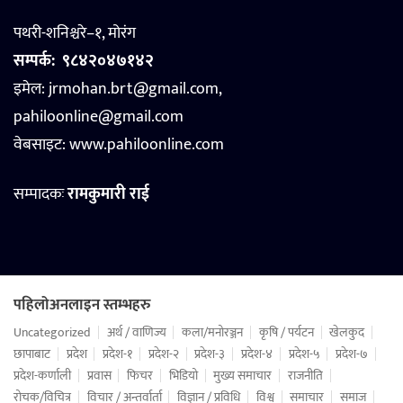
पथरी-शनिश्चरे–१, मोरंग
सम्पर्क:
९८४२०४७१४२
इमेल: jrmohan.brt@gmail.com,
pahiloonline@gmail.com
वेबसाइट:
www.pahiloonline.com
सम्पादकः
रामकुमारी राई
पहिलोअनलाइन स्तम्भहरु
Uncategorized
अर्थ / वाणिज्य
कला/मनोरञ्जन
कृषि / पर्यटन
खेलकुद
छापाबाट
प्रदेश
प्रदेश-१
प्रदेश-२
प्रदेश-३
प्रदेश-४
प्रदेश-५
प्रदेश-७
प्रदेश-कर्णाली
प्रवास
फिचर
भिडियो
मुख्य समाचार
राजनीति
रोचक/विचित्र
विचार / अन्तर्वार्ता
विज्ञान / प्रविधि
विश्व
समाचार
समाज