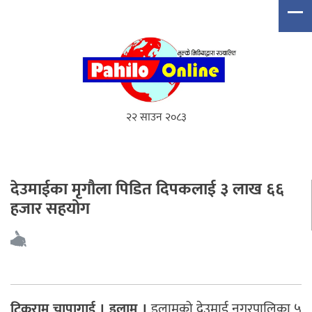
२२ साउन २०८३
देउमाईका मृगौला पिडित दिपकलाई ३ लाख ६६
हजार सहयोग
टिकराम चापागाई । इलाम ।
इलामको देउमाई नगरपालिका ५