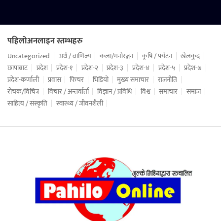
पहिलोअनलाइन स्तम्भहरु
Uncategorized
अर्थ / वाणिज्य
कला/मनोरञ्जन
कृषि / पर्यटन
खेलकुद
छापाबाट
प्रदेश
प्रदेश-१
प्रदेश-२
प्रदेश-३
प्रदेश-४
प्रदेश-५
प्रदेश-७
प्रदेश-कर्णाली
प्रवास
फिचर
भिडियो
मुख्य समाचार
राजनीति
रोचक/विचित्र
विचार / अन्तर्वार्ता
विज्ञान / प्रविधि
विश्व
समाचार
समाज
साहित्य / संस्कृति
स्वास्थ्य / जीवनशैली