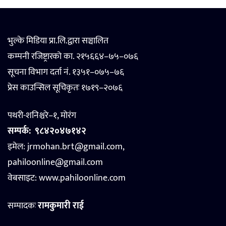
भुल्के मिडिया प्रा.लि.द्वारा सञ्चालित
कम्पनी रजिष्ट्रारको का. २१५६६४–७५–०७६
सूचना विभाग दर्ता नं. १३५१–०७५–७६
प्रेस काउन्सिल सूचिकृतः १७१९–२०७६
पथरी-शनिश्चरे–१, मोरंग
सम्पर्क:
९८४२०४७१४२
इमेल: jrmohan.brt@gmail.com,
pahiloonline@gmail.com
वेबसाइट:
www.pahiloonline.com
सम्पादकः
रामकुमारी राई