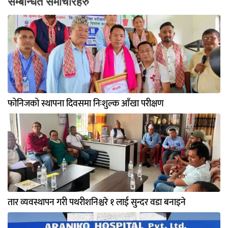
सम्बन्धित समाचारहरु
फोनिजको स्थापना दिवसमा निःशुल्क आँखा परीक्षण
तार व्यवस्थापन गरी पथरीशनिश्चरे १ लाई सुन्दर वडा बनाइने