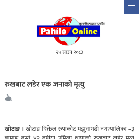
२५ साउन २०८३
रुखबाट लडेर एक जनाको मृत्यु
खोटाङ ।
खोटाङ दिक्तेल रुपाकोट मझुवागढी नगरपालिका –३
बाम्राङ बस्ने ४२ बर्षीया उर्मिला थापाको रुखबाट लडेर मृत्यु