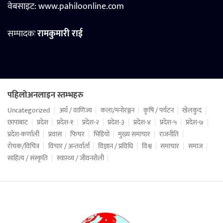
वेबसाइट:
www.pahiloonline.com
सम्पादकः
रामकुमारी राई
पहिलोअनलाइन स्तम्भहरु
Uncategorized
अर्थ / वाणिज्य
कला/मनोरञ्जन
कृषि / पर्यटन
खेलकुद
छापाबाट
प्रदेश
प्रदेश-१
प्रदेश-२
प्रदेश-३
प्रदेश-४
प्रदेश-५
प्रदेश-७
प्रदेश-कर्णाली
प्रवास
फिचर
भिडियो
मुख्य समाचार
राजनीति
रोचक/विचित्र
विचार / अन्तर्वार्ता
विज्ञान / प्रविधि
विश्व
समाचार
समाज
साहित्य / संस्कृति
स्वास्थ्य / जीवनशैली