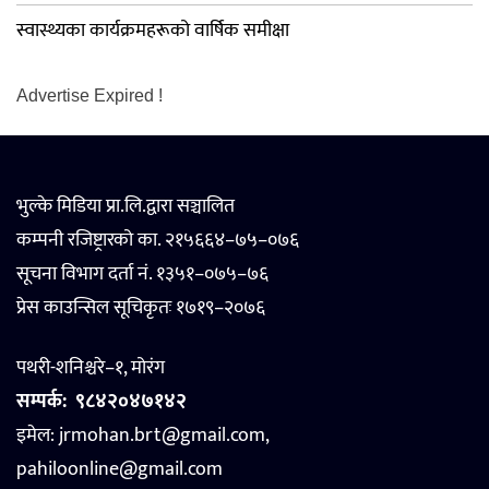
स्वास्थ्यका कार्यक्रमहरूको वार्षिक समीक्षा
Advertise Expired !
भुल्के मिडिया प्रा.लि.द्वारा सञ्चालित
कम्पनी रजिष्ट्रारको का. २१५६६४–७५–०७६
सूचना विभाग दर्ता नं. १३५१–०७५–७६
प्रेस काउन्सिल सूचिकृतः १७१९–२०७६
पथरी-शनिश्चरे–१, मोरंग
सम्पर्क:
९८४२०४७१४२
इमेल: jrmohan.brt@gmail.com,
pahiloonline@gmail.com