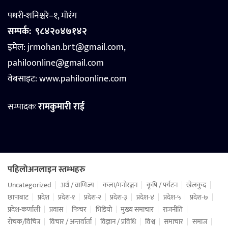
पथरी-शनिश्चरे–१, मोरंग
सम्पर्क:
९८४२०४७१४२
इमेल: jrmohan.brt@gmail.com,
pahiloonline@gmail.com
वेबसाइट:
www.pahiloonline.com
सम्पादकः
रामकुमारी राई
पहिलोअनलाइन स्तम्भहरु
Uncategorized
अर्थ / वाणिज्य
कला/मनोरञ्जन
कृषि / पर्यटन
खेलकुद
छापाबाट
प्रदेश
प्रदेश-१
प्रदेश-२
प्रदेश-३
प्रदेश-४
प्रदेश-५
प्रदेश-७
प्रदेश-कर्णाली
प्रवास
फिचर
भिडियो
मुख्य समाचार
राजनीति
रोचक/विचित्र
विचार / अन्तर्वार्ता
विज्ञान / प्रविधि
विश्व
समाचार
समाज