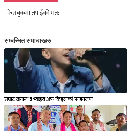
फेसबुकमा तपाईको मत:
सम्बन्धित समाचारहरु
सम्राट खनाल ‘द भ्वाइस अफ किड्स’को फाइनलमा