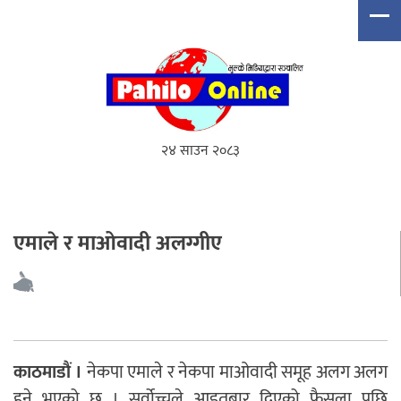
२४ साउन २०८३
एमाले र माओवादी अलग्गीए
काठमाडौं ।
नेकपा एमाले र नेकपा माओवादी समूह अलग अलग
हुने भएको छ । सर्वोच्चले आइतबार दिएको फैसला पछि