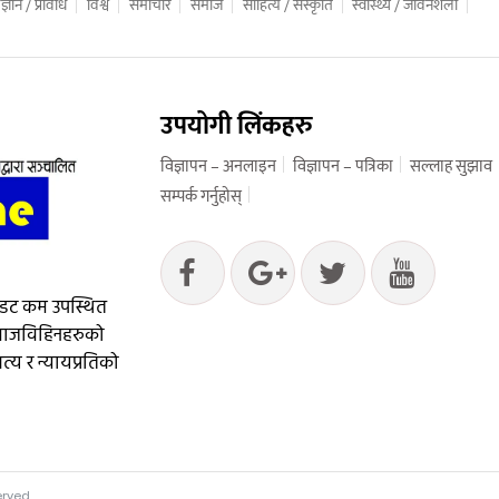
ज्ञान / प्रविधि
विश्व
समाचार
समाज
साहित्य / संस्कृति
स्वास्थ्य / जीवनशैली
उपयोगी लिंकहरु
विज्ञापन – अनलाइन
विज्ञापन – पत्रिका
सल्लाह सुझाव
सम्पर्क गर्नुहोस्
 डट कम उपस्थित
आवाजविहिनहरुको
्य र न्यायप्रतिको
erved.