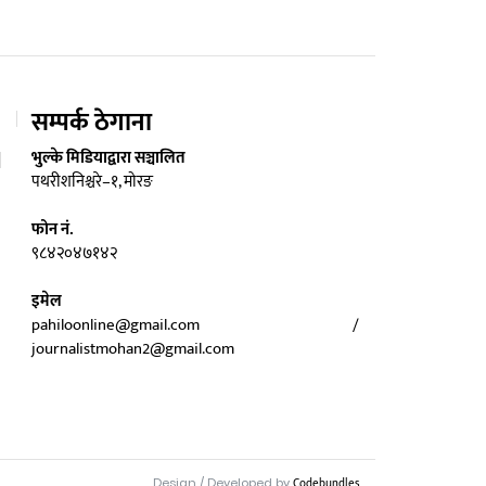
सम्पर्क ठेगाना
भुल्के मिडियाद्वारा सञ्चालित
पथरीशनिश्चरे–१, मोरङ
फोन नं.
९८४२०४७१४२
इमेल
pahiloonline@gmail.com /
journalistmohan2@gmail.com
Design / Developed by
Codebundles