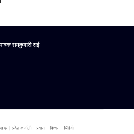
ो
्पादकः
रामकुमारी राई
रदेश-७
प्रदेश-कर्णाली
प्रवास
फिचर
भिडियो