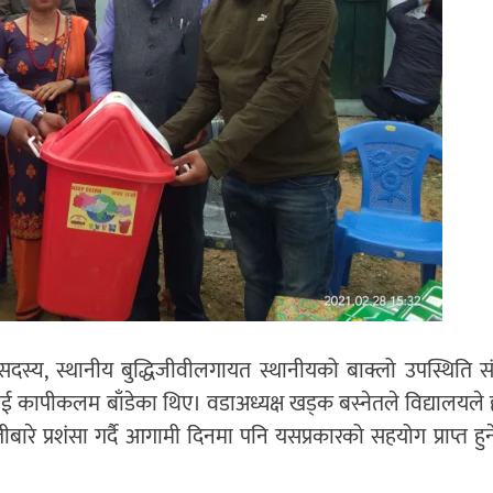
डासदस्य, स्थानीय बुद्धिजीवीलगायत स्थानीयको बाक्लो उपस्थिति स
र्थीलाई कापीकलम बाँडेका थिए। वडाअध्यक्ष खड्क बस्नेतले विद्यालयल
बारे प्रशंसा गर्दै आगामी दिनमा पनि यसप्रकारको सहयोग प्राप्त ह