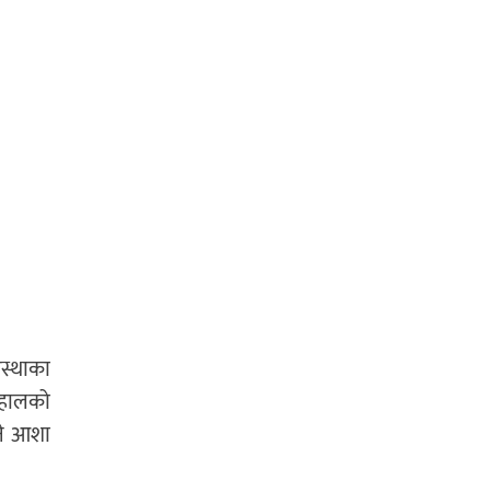
ंस्थाका
े हालको
ुने आशा