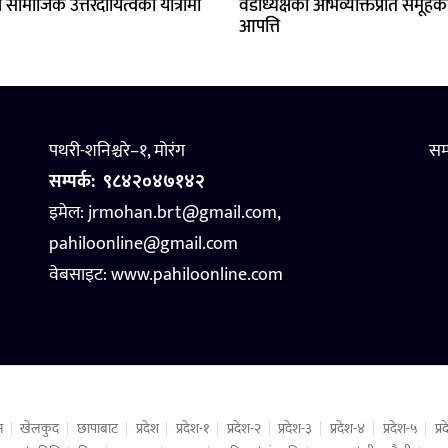
ै सामाजिक उत्तरदायित्वको यात्रामा
वडाध्यक्षको अभिव्यक्तिप्रति समूहक
आपत्ति
पथरी-शनिश्चरे–१, मोरंग
सम
सम्पर्क:
९८४२०४७१४२
इमेल: jrmohan.brt@gmail.com,
pahiloonline@gmail.com
वेबसाइट:
www.pahiloonline.com
न
खेलकुद
छापाबाट
प्रदेश
प्रदेश-१
प्रदेश-२
प्रदेश-३
प्रदेश-४
प्रदेश-५
प्