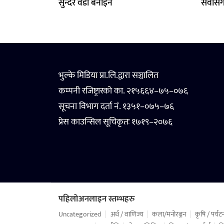
सुन्दर वडा बनाइने
सेवासँग
भुल्के मिडिया प्रा.लि.द्वारा सञ्चालित
कम्पनी रजिष्ट्रारको का. २१५६६४–७५–०७६
सूचना विभाग दर्ता नं. १३५१–०७५–७६
प्रेस काउन्सिल सूचिकृतः १७१९–२०७६
पहिलोअनलाइन स्तम्भहरु
Uncategorized
अर्थ / वाणिज्य
कला/मनोरञ्जन
कृषि / पर्यट