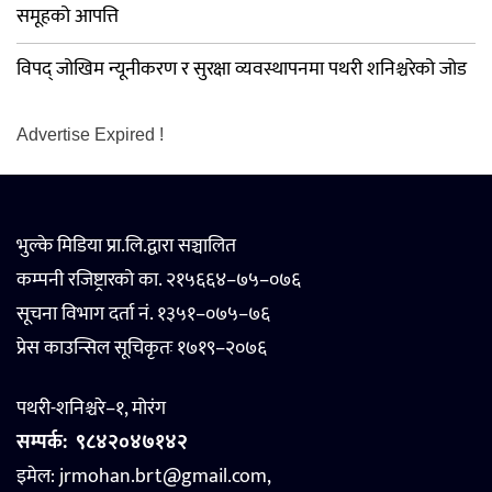
समूहको आपत्ति
विपद् जोखिम न्यूनीकरण र सुरक्षा व्यवस्थापनमा पथरी शनिश्चरेको जोड
Advertise Expired !
भुल्के मिडिया प्रा.लि.द्वारा सञ्चालित
कम्पनी रजिष्ट्रारको का. २१५६६४–७५–०७६
सूचना विभाग दर्ता नं. १३५१–०७५–७६
प्रेस काउन्सिल सूचिकृतः १७१९–२०७६
पथरी-शनिश्चरे–१, मोरंग
सम्पर्क:
९८४२०४७१४२
इमेल: jrmohan.brt@gmail.com,