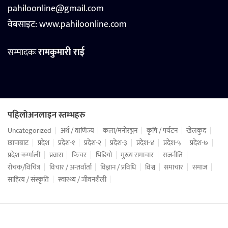
pahiloonline@gmail.com
वेबसाइट:
www.pahiloonline.com
सम्पादकः
रामकुमारी राई
पहिलोअनलाइन स्तम्भहरु
Uncategorized
अर्थ / वाणिज्य
कला/मनोरञ्जन
कृषि / पर्यटन
खेलकुद
छापाबाट
प्रदेश
प्रदेश-१
प्रदेश-२
प्रदेश-३
प्रदेश-४
प्रदेश-५
प्रदेश-७
प्रदेश-कर्णाली
प्रवास
फिचर
भिडियो
मुख्य समाचार
राजनीति
रोचक/विचित्र
विचार / अन्तर्वार्ता
विज्ञान / प्रविधि
विश्व
समाचार
समाज
साहित्य / संस्कृति
स्वास्थ्य / जीवनशैली