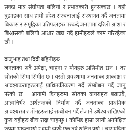
सक्दा मात्र संघीयता बलियो र प्रभावकारी हुनसक्दछ । यही
बुझाइका साथ हामी प्रदेश संरचनालाई संस्थागत गर्दै जनतामा
बिकास र समृद्विका प्रतिफलहरु पस्कदै जनतामा दरिलो आशा र
बिश्वासको बलियो आधार खडा गर्दै हामीहरुले काम गरिरहेका
छौं ।
दाजुभाइ तथा दिदी बहिनीहरु
जनताका सबै अपेक्षा, चाहना र माँगहरु असिमीत छन । तर
स्रोतको सिमा सिमीत छ । यस्तो अवस्थामा जनताका आकांक्षा र
आवश्यकताहरुलाई प्राथिमकीकरण गर्दै संम्बोधन गर्दै जानु
परेको छ । आगामी दिनहरुमा स्रोतका दायराहरु बढाउदै,
आत्मनिर्भर अर्थतन्त्रको निर्माण गर्दै जनताका प्राथमिक
आवश्यक्ता र माँगहरुलाई सम्बोधन गर्दै लैजाने उधेश्य राखिएको
कुरा यहाँहरु बीच राख्न चाहन्छु । कोभिड हाम्रा लागी अनपेक्षित
रुपमा आइलाग्यो र हामी झण्डै एक बर्ष थलिनु पर्यो । चार महिना