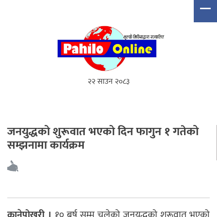
२२ साउन २०८३
जनयुद्धको शुरूवात भएको दिन फागुन १ गतेको
सम्झनामा कार्यक्रम
कानेपोखरी ।
१० बर्ष सम्म चलेको जनयुद्धको शुरूवात भएको