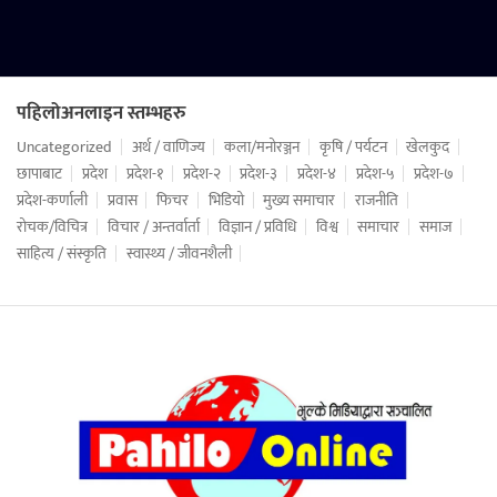
पहिलोअनलाइन स्तम्भहरु
Uncategorized
अर्थ / वाणिज्य
कला/मनोरञ्जन
कृषि / पर्यटन
खेलकुद
छापाबाट
प्रदेश
प्रदेश-१
प्रदेश-२
प्रदेश-३
प्रदेश-४
प्रदेश-५
प्रदेश-७
प्रदेश-कर्णाली
प्रवास
फिचर
भिडियो
मुख्य समाचार
राजनीति
रोचक/विचित्र
विचार / अन्तर्वार्ता
विज्ञान / प्रविधि
विश्व
समाचार
समाज
साहित्य / संस्कृति
स्वास्थ्य / जीवनशैली