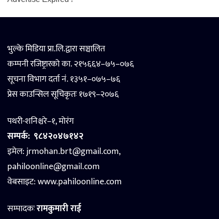
भुल्के मिडिया प्रा.लि.द्वारा सञ्चालित
कम्पनी रजिष्ट्रारको का. २१५६६४–७५–०७६
सूचना विभाग दर्ता नं. १३५१–०७५–७६
प्रेस काउन्सिल सूचिकृतः १७१९–२०७६
पथरी-शनिश्चरे–१, मोरंग
सम्पर्क:
९८४२०४७१४२
इमेल: jrmohan.brt@gmail.com,
pahiloonline@gmail.com
वेबसाइट:
www.pahiloonline.com
सम्पादकः
रामकुमारी राई