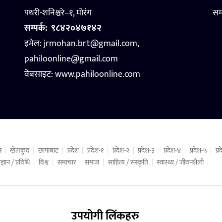
पथरी-शनिश्चरे–१, मोरंग
सम
सम्पर्क:
९८४२०४७१४२
इमेल: jrmohan.brt@gmail.com,
pahiloonline@gmail.com
वेबसाइट:
www.pahiloonline.com
न
खेलकुद
छापाबाट
प्रदेश
प्रदेश-१
प्रदेश-२
प्रदेश-३
प्रदेश-४
प्रदेश-५
प्
ज्ञान / प्रविधि
विश्व
समाचार
समाज
साहित्य / संस्कृति
स्वास्थ्य / जीवनशैली
उपयोगी लिंकहरु