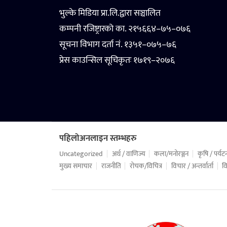
भुल्के मिडिया प्रा.लि.द्वारा सञ्चालित
कम्पनी रजिष्ट्रारको का. २१५६६४–७५–०७६
सूचना विभाग दर्ता नं. १३५१–०७५–७६
प्रेस काउन्सिल सूचिकृतः १७१९–२०७६
पहिलोअनलाइन स्तम्भहरु
Uncategorized
अर्थ / वाणिज्य
कला/मनोरञ्जन
कृषि / पर्यट
मुख्य समाचार
राजनीति
रोचक/विचित्र
विचार / अन्तर्वार्ता
वि