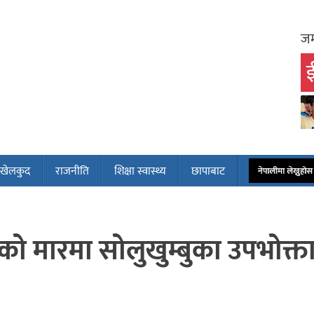
जम
ई
खेलकुद
राजनीति
शिक्षा स्वास्थ्य
छापाबाट
नेपालीमा लेख्नुह
ो मारमा सोलुखुम्बुका उपभोक्त