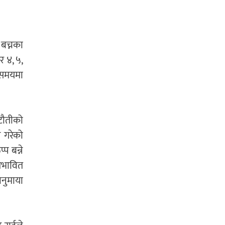
 बच्नका
र ४, ५,
य समयमा
कटौतीको
े गरेको
प बन्ने
्रभावित
नुमाया