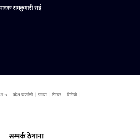
्पादकः
रामकुमारी राई
रदेश-७
प्रदेश-कर्णाली
प्रवास
फिचर
भिडियो
सम्पर्क ठेगाना