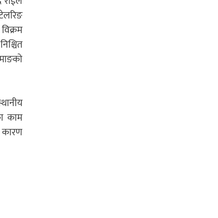
्र राईले
 टेलरिङ
 विक्रम
िश्चित
ङमाङको
्थानीय
का काम
ा कारण