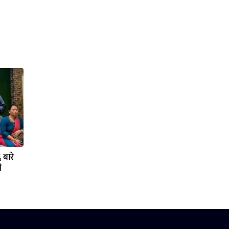
बारे
ो