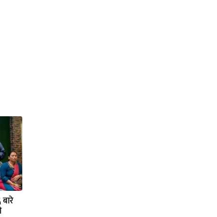
बारे
ो