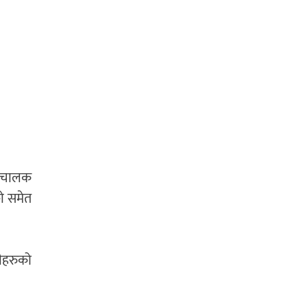
ल चालक
ो समेत
ीहरुको