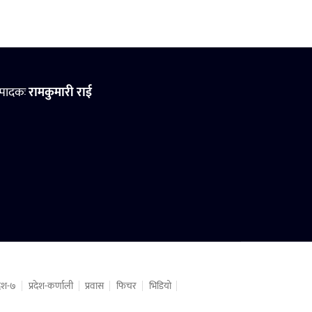
्पादकः
रामकुमारी राई
रदेश-७
प्रदेश-कर्णाली
प्रवास
फिचर
भिडियो