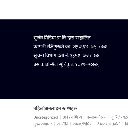
भुल्के मिडिया प्रा.लि.द्वारा सञ्चालित
कम्पनी रजिष्ट्रारको का. २१५६६४–७५–०७६
सूचना विभाग दर्ता नं. १३५१–०७५–७६
प्रेस काउन्सिल सूचिकृतः १७१९–२०७६
पहिलोअनलाइन स्तम्भहरु
Uncategorized
अर्थ / वाणिज्य
कला/मनोरञ्जन
कृषि / पर्यट
मुख्य समाचार
राजनीति
रोचक/विचित्र
विचार / अन्तर्वार्ता
वि