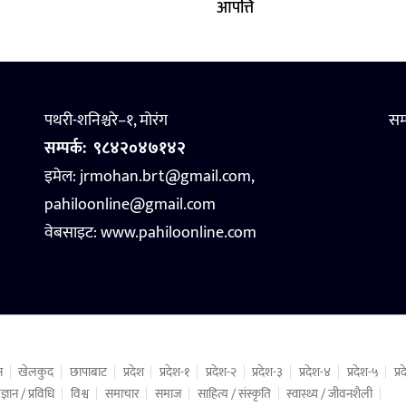
आपत्ति
पथरी-शनिश्चरे–१, मोरंग
सम
सम्पर्क:
९८४२०४७१४२
इमेल: jrmohan.brt@gmail.com,
pahiloonline@gmail.com
वेबसाइट:
www.pahiloonline.com
न
खेलकुद
छापाबाट
प्रदेश
प्रदेश-१
प्रदेश-२
प्रदेश-३
प्रदेश-४
प्रदेश-५
प्
ज्ञान / प्रविधि
विश्व
समाचार
समाज
साहित्य / संस्कृति
स्वास्थ्य / जीवनशैली