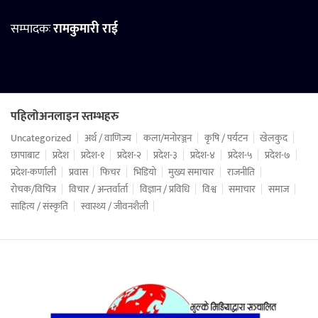
सम्पादकः
रामकुमारी राई
पहिलोअनलाइन स्तम्भहरु
Uncategorized
अर्थ / वाणिज्य
कला/मनोरञ्जन
कृषि / पर्यटन
खेलकुद
छापाबाट
प्रदेश
प्रदेश-१
प्रदेश-२
प्रदेश-३
प्रदेश-४
प्रदेश-५
प्रदेश-७
प्रदेश-कर्णाली
प्रवास
फिचर
भिडियो
मुख्य समाचार
राजनीति
रोचक/विचित्र
विचार / अन्तर्वार्ता
विज्ञान / प्रविधि
विश्व
समाचार
समाज
साहित्य / संस्कृति
स्वास्थ्य / जीवनशैली