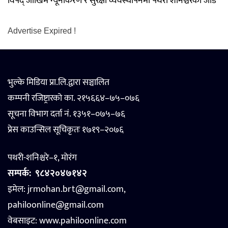
विपद् जोखिम न्यूनीकरण र सुरक्षा व्यवस्थापनमा पथरी शनिश्चरेको जोड
Advertise Expired !
भुल्के मिडिया प्रा.लि.द्वारा सञ्चालित
कम्पनी रजिष्ट्रारको का. २१५६६४–७५–०७६
सूचना विभाग दर्ता नं. १३५१–०७५–७६
प्रेस काउन्सिल सूचिकृतः १७१९–२०७६
पथरी-शनिश्चरे–१, मोरंग
सम्पर्क:
९८४२०४७१४२
इमेल: jrmohan.brt@gmail.com,
pahiloonline@gmail.com
वेबसाइट:
www.pahiloonline.com