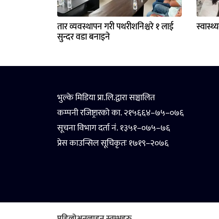
तार व्यवस्थापन गरी पथरीशनिश्चरे १ लाई
स्वास्थ
सुन्दर वडा बनाइने
भुल्के मिडिया प्रा.लि.द्वारा सञ्चालित
कम्पनी रजिष्ट्रारको का. २१५६६४–७५–०७६
सूचना विभाग दर्ता नं. १३५१–०७५–७६
प्रेस काउन्सिल सूचिकृतः १७१९–२०७६
पहिलोअनलाइन स्तम्भहरु