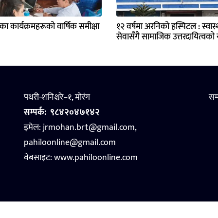
्यका कार्यक्रमहरूको वार्षिक समीक्षा
१२ वर्षमा अरनिको हस्पिटल : स्वास्थ
सेवासँगै सामाजिक उत्तरदायित्वको य
पथरी-शनिश्चरे–१, मोरंग
सम
सम्पर्क:
९८४२०४७१४२
इमेल: jrmohan.brt@gmail.com,
pahiloonline@gmail.com
वेबसाइट:
www.pahiloonline.com