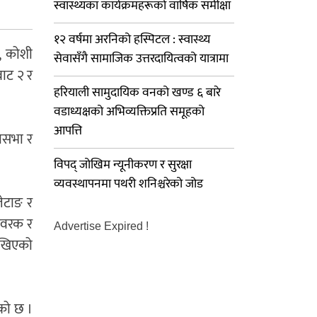
स्वास्थ्यका कार्यक्रमहरूको वार्षिक समीक्षा
१२ वर्षमा अरनिको हस्पिटल : स्वास्थ्य
, कोशी
सेवासँगै सामाजिक उत्तरदायित्वको यात्रामा
बाट २ र
हरियाली सामुदायिक वनको खण्ड ६ बारे
वडाध्यक्षको अभिव्यक्तिप्रति समूहको
आपत्ति
वासभा र
विपद् जोखिम न्यूनीकरण र सुरक्षा
व्यवस्थापनमा पथरी शनिश्चरेको जोड
लेटाङ र
ाङवरक र
Advertise Expired !
ेखिएको
एको छ ।