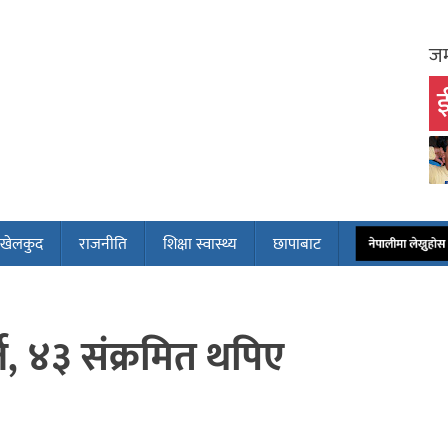
जम
ई
खेलकुद
राजनीति
शिक्षा स्वास्थ्य
छापाबाट
नेपालीमा लेख्नुह
्ज, ४३ संक्रमित थपिए