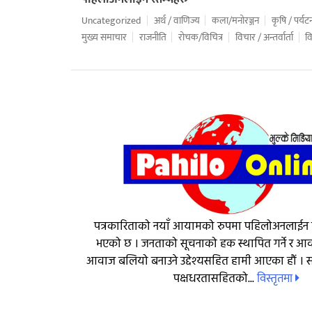
Uncategorized
अर्थ / वाणिज्य
कला/मनोरञ्जन
कृषि / पर्यट
मुख्य समाचार
राजनीति
रोचक/विचित्र
विचार / अन्तर्वार्ता
वि
पत्रकारिताको नयाँ आयामको रुपमा पहिलोअनलाईन
भएको छ । जनताको सूचनाको हक स्थापित गर्ने र 
आवाज बलियो बनाउने उद्देश्यसहित हामी आएका हौं । सत
विस्तृतमा
पक्षधरतासहितको...