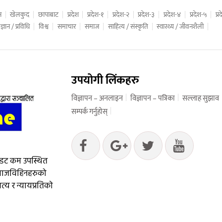
न
खेलकुद
छापाबाट
प्रदेश
प्रदेश-१
प्रदेश-२
प्रदेश-३
प्रदेश-४
प्रदेश-५
प्
ज्ञान / प्रविधि
विश्व
समाचार
समाज
साहित्य / संस्कृति
स्वास्थ्य / जीवनशैली
उपयोगी लिंकहरु
विज्ञापन – अनलाइन
विज्ञापन – पत्रिका
सल्लाह सुझाव
सम्पर्क गर्नुहोस्
 डट कम उपस्थित
आवाजविहिनहरुको
्य र न्यायप्रतिको