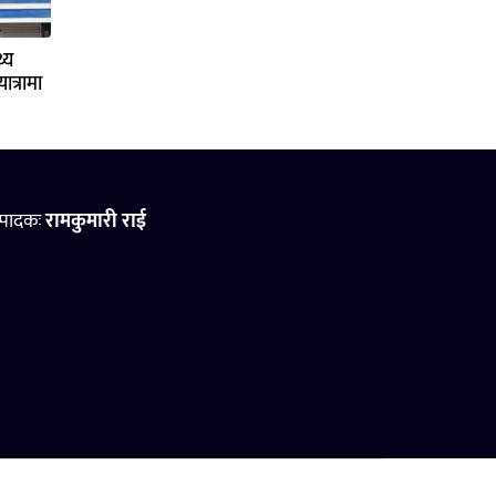
्य
ात्रामा
्पादकः
रामकुमारी राई