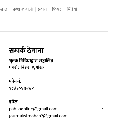
रदेश-७
प्रदेश-कर्णाली
प्रवास
फिचर
भिडियो
सम्पर्क ठेगाना
भुल्के मिडियाद्वारा सञ्चालित
पथरीशनिश्चरे–१, मोरङ
फोन नं.
९८४२०४७१४२
इमेल
pahiloonline@gmail.com /
journalistmohan2@gmail.com