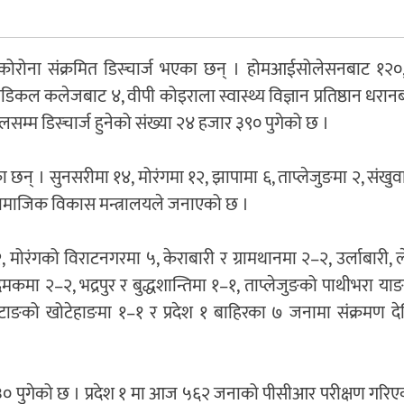
 कोरोना संक्रमित डिस्चार्ज भएका छन् । होमआईसोलेसनबाट १२०
डिकल कलेजबाट ४, वीपी कोइराला स्वास्थ्य विज्ञान प्रतिष्ठान धरान
लसम्म डिस्चार्ज हुनेको संख्या २४ हजार ३९० पुगेको छ ।
 छन् । सुनसरीमा १४, मोरंगमा १२, झापामा ६, ताप्लेजुङमा २, संखु
सामाजिक विकास मन्त्रालयले जनाएको छ ।
मोरंगको विराटनगरमा ५, केराबारी र ग्रामथानमा २–२, उर्लाबारी, 
मकमा २–२, भद्रपुर र बुद्धशान्तिमा १–१, ताप्लेजुङको पाथीभरा य
ोटाङको खोटेहाङमा १–१ र प्रदेश १ बाहिरका ७ जनामा संक्रमण द
 २३० पुगेको छ । प्रदेश १ मा आज ५६२ जनाको पीसीआर परीक्षण गरि