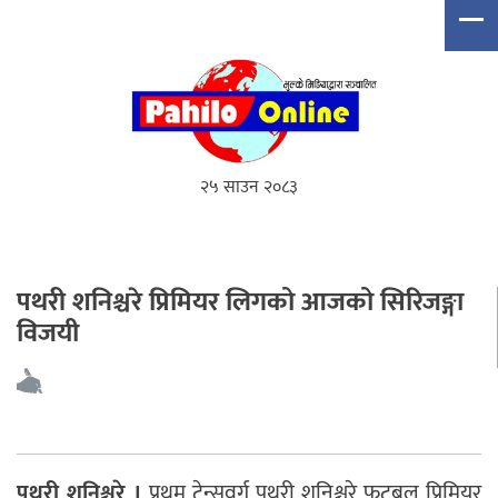
२५ साउन २०८३
पथरी शनिश्चरे प्रिमियर लिगको आजको सिरिजङ्गा
विजयी
पथरी शनिश्चरे ।
प्रथम टेन्सवर्ग पथरी शनिश्चरे फुटबल प्रिमियर