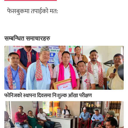
फेसबुकमा तपाईको मत:
सम्बन्धित समाचारहरु
फोनिजको स्थापना दिवसमा निःशुल्क आँखा परीक्षण