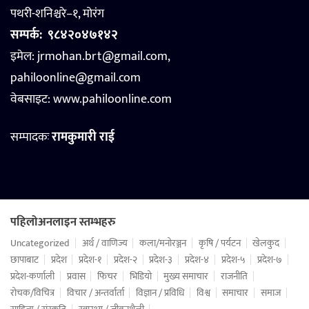
पथरी-शनिश्चरे–१, मोरंग
सम्पर्क:
९८४२०४७१४२
इमेल: jrmohan.brt@gmail.com,
pahiloonline@gmail.com
वेबसाइट:
www.pahiloonline.com
सम्पादकः
रामकुमारी राई
पहिलोअनलाइन स्तम्भहरु
Uncategorized
अर्थ / वाणिज्य
कला/मनोरञ्जन
कृषि / पर्यटन
खेलकुद
छापाबाट
प्रदेश
प्रदेश-१
प्रदेश-२
प्रदेश-३
प्रदेश-४
प्रदेश-५
प्रदेश-७
प्रदेश-कर्णाली
प्रवास
फिचर
भिडियो
मुख्य समाचार
राजनीति
रोचक/विचित्र
विचार / अन्तर्वार्ता
विज्ञान / प्रविधि
विश्व
समाचार
समाज