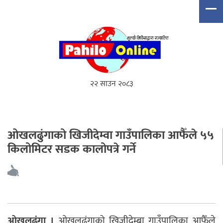
२२ साउन २०८३
ओखलढुंगाको खिजीदेम्वा गाउँपालिका आफैँले ५५
किलोमिटर सडक कालोपत्रे गर्ने
ओखलढुंगा ।
ओखलढुंगाको खिजीदेम्बा गाउँपालिका आफैँले