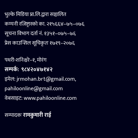
भुल्के मिडिया प्रा.लि.द्वारा सञ्चालित
कम्पनी रजिष्ट्रारको का. २१५६६४–७५–०७६
सूचना विभाग दर्ता नं. १३५१–०७५–७६
प्रेस काउन्सिल सूचिकृतः १७१९–२०७६
पथरी-शनिश्चरे–१, मोरंग
सम्पर्क:
९८४२०४७१४२
इमेल: jrmohan.brt@gmail.com,
pahiloonline@gmail.com
वेबसाइट:
www.pahiloonline.com
सम्पादकः
रामकुमारी राई