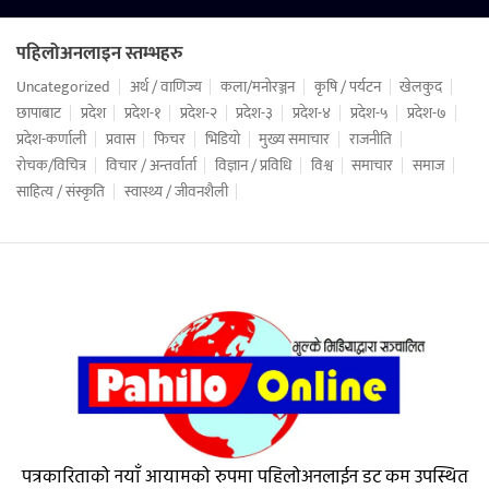
पहिलोअनलाइन स्तम्भहरु
Uncategorized
अर्थ / वाणिज्य
कला/मनोरञ्जन
कृषि / पर्यटन
खेलकुद
छापाबाट
प्रदेश
प्रदेश-१
प्रदेश-२
प्रदेश-३
प्रदेश-४
प्रदेश-५
प्रदेश-७
प्रदेश-कर्णाली
प्रवास
फिचर
भिडियो
मुख्य समाचार
राजनीति
रोचक/विचित्र
विचार / अन्तर्वार्ता
विज्ञान / प्रविधि
विश्व
समाचार
समाज
साहित्य / संस्कृति
स्वास्थ्य / जीवनशैली
पत्रकारिताको नयाँ आयामको रुपमा पहिलोअनलाईन डट कम उपस्थित