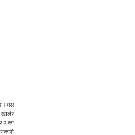
्छ । यस
 खोलेर
र २ का
जानकारी