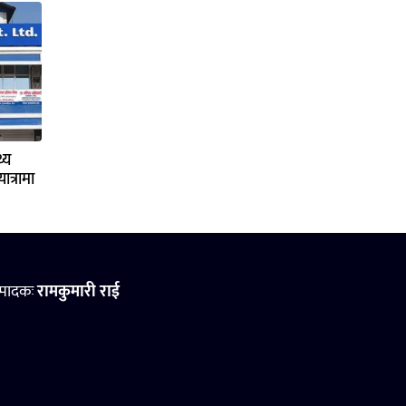
्य
ात्रामा
्पादकः
रामकुमारी राई