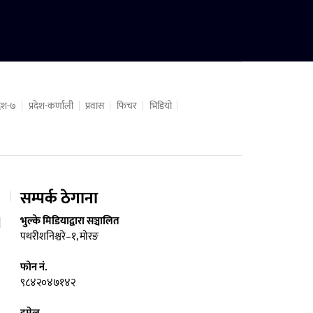
रदेश-७
प्रदेश-कर्णाली
प्रवास
फिचर
भिडियो
सम्पर्क ठेगाना
भुल्के मिडियाद्वारा सञ्चालित
पथरीशनिश्चरे–१, मोरङ
फोन नं.
९८४२०४७१४२