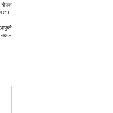
ष दीपक
ो छ ।
 आफुले
ध्यक्ष