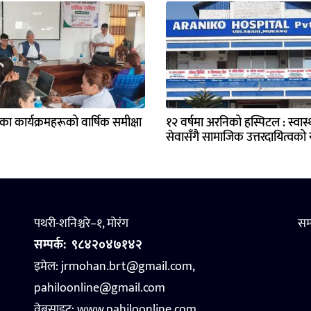
्यका कार्यक्रमहरूको वार्षिक समीक्षा
१२ वर्षमा अरनिको हस्पिटल : स्वास्थ
सेवासँगै सामाजिक उत्तरदायित्वको य
पथरी-शनिश्चरे–१, मोरंग
सम
सम्पर्क:
९८४२०४७१४२
इमेल: jrmohan.brt@gmail.com,
pahiloonline@gmail.com
वेबसाइट:
www.pahiloonline.com