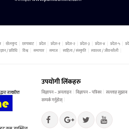
न
खेलकुद
छापाबाट
प्रदेश
प्रदेश-१
प्रदेश-२
प्रदेश-३
प्रदेश-४
प्रदेश-५
प्
ज्ञान / प्रविधि
विश्व
समाचार
समाज
साहित्य / संस्कृति
स्वास्थ्य / जीवनशैली
उपयोगी लिंकहरु
विज्ञापन – अनलाइन
विज्ञापन – पत्रिका
सल्लाह सुझाव
सम्पर्क गर्नुहोस्
 डट कम उपस्थित