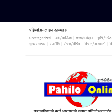
पहिलोअनलाइन स्तम्भहरु
Uncategorized
अर्थ / वाणिज्य
कला/मनोरञ्जन
कृषि / पर्यट
मुख्य समाचार
राजनीति
रोचक/विचित्र
विचार / अन्तर्वार्ता
वि
पत्रकारिताको नयाँ आयामको रुपमा पहिलोअनलाईन