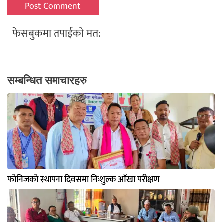
फेसबुकमा तपाईको मत:
सम्बन्धित समाचारहरु
फोनिजको स्थापना दिवसमा निःशुल्क आँखा परीक्षण