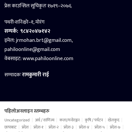
प्रेस काउन्सिल सूचिकृतः १७१९–२०७६
पथरी-शनिश्चरे–१, मोरंग
सम्पर्क:
९८४२०४७१४२
इमेल: jrmohan.brt@gmail.com,
pahiloonline@gmail.com
वेबसाइट:
www.pahiloonline.com
सम्पादकः
रामकुमारी राई
पहिलोअनलाइन स्तम्भहरु
Uncategorized
अर्थ / वाणिज्य
कला/मनोरञ्जन
कृषि / पर्यटन
खेलकुद
छापाबाट
प्रदेश
प्रदेश-१
प्रदेश-२
प्रदेश-३
प्रदेश-४
प्रदेश-५
प्रदेश-७