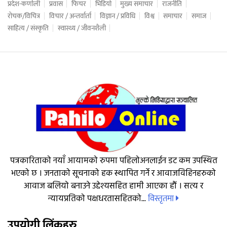
प्रदेश-कर्णाली
प्रवास
फिचर
भिडियो
मुख्य समाचार
राजनीति
रोचक/विचित्र
विचार / अन्तर्वार्ता
विज्ञान / प्रविधि
विश्व
समाचार
समाज
साहित्य / संस्कृति
स्वास्थ्य / जीवनशैली
पत्रकारिताको नयाँ आयामको रुपमा पहिलोअनलाईन डट कम उपस्थित
भएको छ । जनताको सूचनाको हक स्थापित गर्ने र आवाजविहिनहरुको
आवाज बलियो बनाउने उद्देश्यसहित हामी आएका हौं । सत्य र
विस्तृतमा
न्यायप्रतिको पक्षधरतासहितको...
उपयोगी लिंकहरु