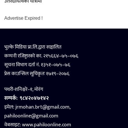
उत्तरदायित्वको यात्रामा
Advertise Expired !
भुल्के मिडिया प्रा.लि.द्वारा सञ्चालित
कम्पनी रजिष्ट्रारको का. २१५६६४–७५–०७६
सूचना विभाग दर्ता नं. १३५१–०७५–७६
प्रेस काउन्सिल सूचिकृतः १७१९–२०७६
पथरी-शनिश्चरे–१, मोरंग
सम्पर्क:
९८४२०४७१४२
इमेल: jrmohan.brt@gmail.com,
pahiloonline@gmail.com
वेबसाइट:
www.pahiloonline.com