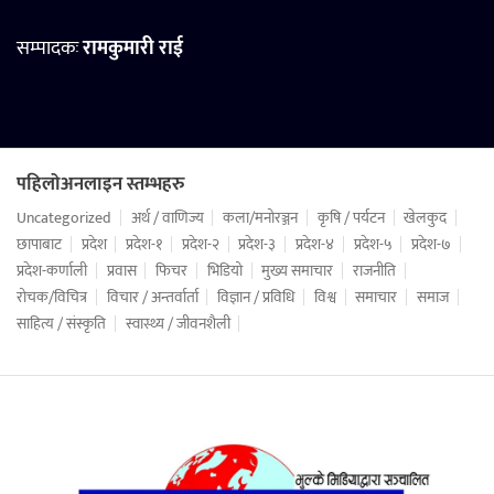
सम्पादकः
रामकुमारी राई
पहिलोअनलाइन स्तम्भहरु
Uncategorized
अर्थ / वाणिज्य
कला/मनोरञ्जन
कृषि / पर्यटन
खेलकुद
छापाबाट
प्रदेश
प्रदेश-१
प्रदेश-२
प्रदेश-३
प्रदेश-४
प्रदेश-५
प्रदेश-७
प्रदेश-कर्णाली
प्रवास
फिचर
भिडियो
मुख्य समाचार
राजनीति
रोचक/विचित्र
विचार / अन्तर्वार्ता
विज्ञान / प्रविधि
विश्व
समाचार
समाज
साहित्य / संस्कृति
स्वास्थ्य / जीवनशैली