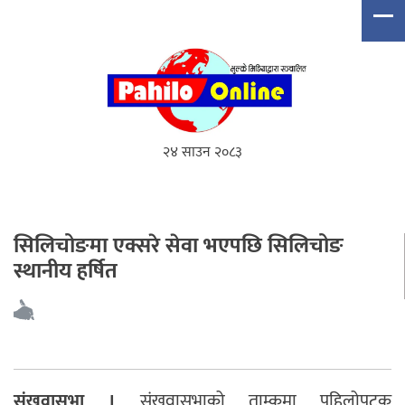
२४ साउन २०८३
सिलिचोङमा एक्सरे सेवा भएपछि सिलिचोङ
स्थानीय हर्षित
संखुवासभा ।
संखुवासभाको ताम्कुमा पहिलोपटक