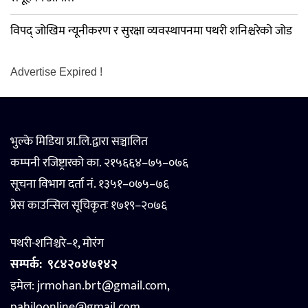
विपद् जोखिम न्यूनीकरण र सुरक्षा व्यवस्थापनमा पथरी शनिश्चरेको जोड
Advertise Expired !
भुल्के मिडिया प्रा.लि.द्वारा सञ्चालित
कम्पनी रजिष्ट्रारको का. २१५६६४–७५–०७६
सूचना विभाग दर्ता नं. १३५१–०७५–७६
प्रेस काउन्सिल सूचिकृतः १७१९–२०७६
पथरी-शनिश्चरे–१, मोरंग
सम्पर्क:
९८४२०४७१४२
इमेल: jrmohan.brt@gmail.com,
pahiloonline@gmail.com