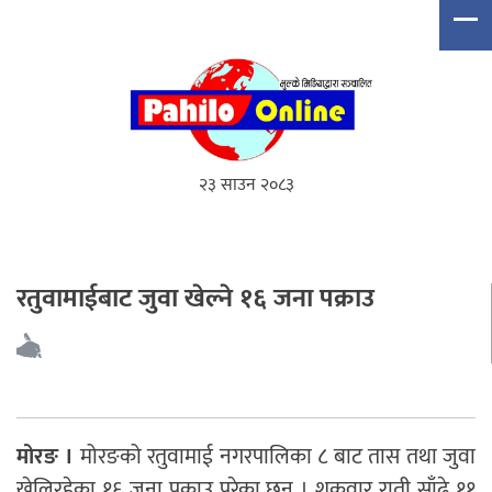
२३ साउन २०८३
रतुवामाईबाट जुवा खेल्ने १६ जना पक्राउ
मोरङ ।
मोरङको रतुवामाई नगरपालिका ८ बाट तास तथा जुवा
खेलिरहेका १६ जना पक्राउ परेका छन् । शुक्रवार राती साँढे ११