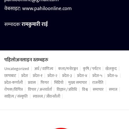
वेबसाइट:
www.pahiloonline.com
सम्पादकः
रामकुमारी राई
पहिलोअनलाइन स्तम्भहरु
Uncategorized
अर्थ / वाणिज्य
कला/मनोरञ्जन
कृषि / पर्यटन
खेलकुद
छापाबाट
प्रदेश
प्रदेश-१
प्रदेश-२
प्रदेश-३
प्रदेश-४
प्रदेश-५
प्रदेश-७
प्रदेश-कर्णाली
प्रवास
फिचर
भिडियो
मुख्य समाचार
राजनीति
रोचक/विचित्र
विचार / अन्तर्वार्ता
विज्ञान / प्रविधि
विश्व
समाचार
समाज
साहित्य / संस्कृति
स्वास्थ्य / जीवनशैली