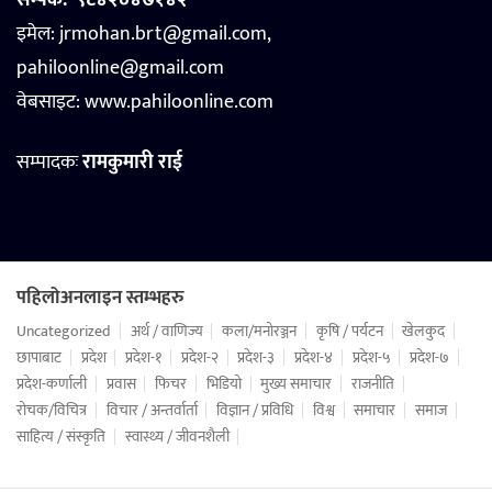
इमेल: jrmohan.brt@gmail.com,
pahiloonline@gmail.com
वेबसाइट:
www.pahiloonline.com
सम्पादकः
रामकुमारी राई
पहिलोअनलाइन स्तम्भहरु
Uncategorized
अर्थ / वाणिज्य
कला/मनोरञ्जन
कृषि / पर्यटन
खेलकुद
छापाबाट
प्रदेश
प्रदेश-१
प्रदेश-२
प्रदेश-३
प्रदेश-४
प्रदेश-५
प्रदेश-७
प्रदेश-कर्णाली
प्रवास
फिचर
भिडियो
मुख्य समाचार
राजनीति
रोचक/विचित्र
विचार / अन्तर्वार्ता
विज्ञान / प्रविधि
विश्व
समाचार
समाज
साहित्य / संस्कृति
स्वास्थ्य / जीवनशैली