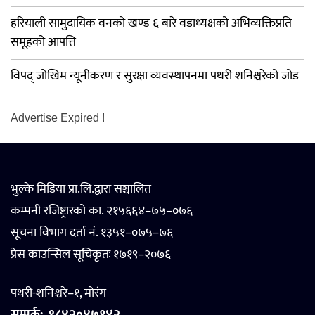
हरियाली सामुदायिक वनको खण्ड ६ बारे वडाध्यक्षको अभिव्यक्तिप्रति
समूहको आपत्ति
विपद् जोखिम न्यूनीकरण र सुरक्षा व्यवस्थापनमा पथरी शनिश्चरेको जोड
Advertise Expired !
भुल्के मिडिया प्रा.लि.द्वारा सञ्चालित
कम्पनी रजिष्ट्रारको का. २१५६६४–७५–०७६
सूचना विभाग दर्ता नं. १३५१–०७५–७६
प्रेस काउन्सिल सूचिकृतः १७१९–२०७६
पथरी-शनिश्चरे–१, मोरंग
सम्पर्क:
९८४२०४७१४२