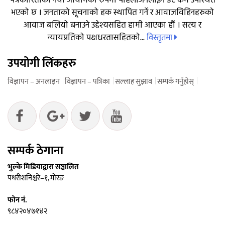
पत्रकारिताको नयाँ आयामको रुपमा पहिलोअनलाईन डट कम उपस्थित
भएको छ । जनताको सूचनाको हक स्थापित गर्ने र आवाजविहिनहरुको
आवाज बलियो बनाउने उद्देश्यसहित हामी आएका हौं । सत्य र
विस्तृतमा
न्यायप्रतिको पक्षधरतासहितको...
उपयोगी लिंकहरु
विज्ञापन – अनलाइन
विज्ञापन – पत्रिका
सल्लाह सुझाव
सम्पर्क गर्नुहोस्
सम्पर्क ठेगाना
भुल्के मिडियाद्वारा सञ्चालित
पथरीशनिश्चरे–१, मोरङ
फोन नं.
९८४२०४७१४२