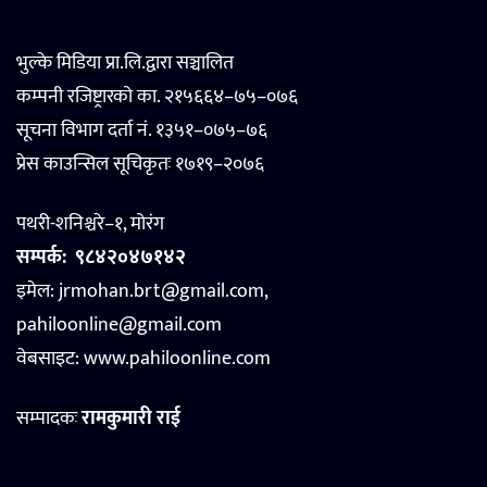
भुल्के मिडिया प्रा.लि.द्वारा सञ्चालित
कम्पनी रजिष्ट्रारको का. २१५६६४–७५–०७६
सूचना विभाग दर्ता नं. १३५१–०७५–७६
प्रेस काउन्सिल सूचिकृतः १७१९–२०७६
पथरी-शनिश्चरे–१, मोरंग
सम्पर्क:
९८४२०४७१४२
इमेल: jrmohan.brt@gmail.com,
pahiloonline@gmail.com
वेबसाइट:
www.pahiloonline.com
सम्पादकः
रामकुमारी राई