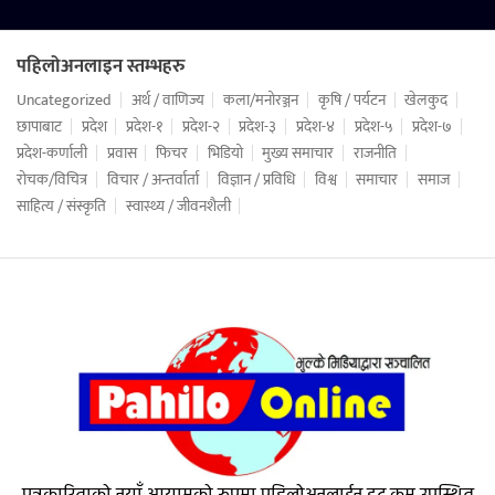
पहिलोअनलाइन स्तम्भहरु
Uncategorized
अर्थ / वाणिज्य
कला/मनोरञ्जन
कृषि / पर्यटन
खेलकुद
छापाबाट
प्रदेश
प्रदेश-१
प्रदेश-२
प्रदेश-३
प्रदेश-४
प्रदेश-५
प्रदेश-७
प्रदेश-कर्णाली
प्रवास
फिचर
भिडियो
मुख्य समाचार
राजनीति
रोचक/विचित्र
विचार / अन्तर्वार्ता
विज्ञान / प्रविधि
विश्व
समाचार
समाज
साहित्य / संस्कृति
स्वास्थ्य / जीवनशैली