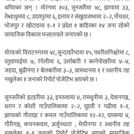
थपिएका छन् । मोरंगमा १०३, सुनसरीमा ४८, झापामा ३३,
ते¥हथुममा ८, उदयपुरमा ६, इलाम र संखुवासभामा २–२, पाँचथर,
भोजपुर र खोटाङमा १–१ र प्रदेश १ बाहिरका १४ जना रहेको
सामाजिक विकास मन्त्रालयले जनाएको छ ।
मोरङको विराटनगरमा ४८, सुन्दरहरैचामा १५, पथरीशनिश्चरेमा ८,
रतुवामाईमा ७, रंगेलीमा ६, उर्लाबारी र कानेपोखरीमा ४–४,
जहदा, बुढीगंगा र बेलबारीमा ३–३, ग्रामथानमा १ र स्थानीय तह
नखुलेका १ जनाको रिपोर्ट पोजेटिभ आएको छ ।
सुनसरीको इटहरीमा ३३, इनरुवामा ४, रामधुनीमा ३, देवानगञ्ज,
धरान र कोशी गाउँपालिकामा २–२, दुहवी र गढीमा १–१,
झापाको गौरादह र कमल गाउँपालिकामा १२–१२, दमकमा ४,
गौरीगञ्ज, कचनकवल, अर्जुनधारा , मेचीनगर र स्थानीय तह
नखुलेका १–१ जनाको रिपोर्ट पोजेटिभ आएको सामाजिक