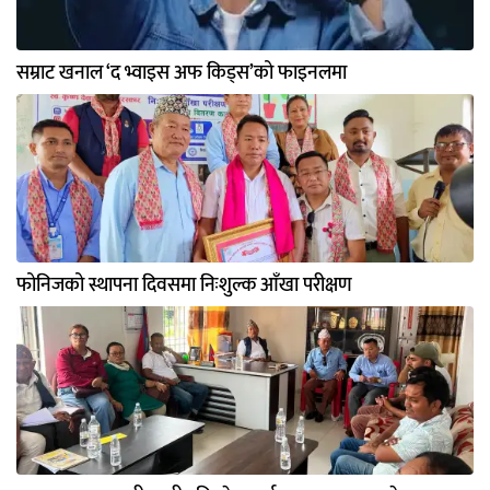
सम्राट खनाल ‘द भ्वाइस अफ किड्स’को फाइनलमा
फोनिजको स्थापना दिवसमा निःशुल्क आँखा परीक्षण