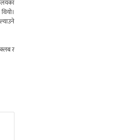
्यालयका
ो थियो।
ल्याउने
 क्लब र