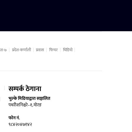
रदेश-७
प्रदेश-कर्णाली
प्रवास
फिचर
भिडियो
सम्पर्क ठेगाना
भुल्के मिडियाद्वारा सञ्चालित
पथरीशनिश्चरे–१, मोरङ
फोन नं.
९८४२०४७१४२