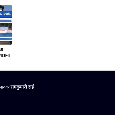
्य
ात्रामा
्पादकः
रामकुमारी राई