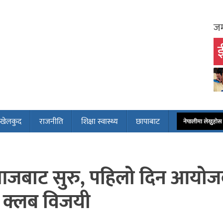
जम
ई
खेलकुद
राजनीति
शिक्षा स्वास्थ्य
छापाबाट
नेपालीमा लेख्नुह
प आजबाट सुरु, पहिलो दिन आयो
बल क्लब विजयी