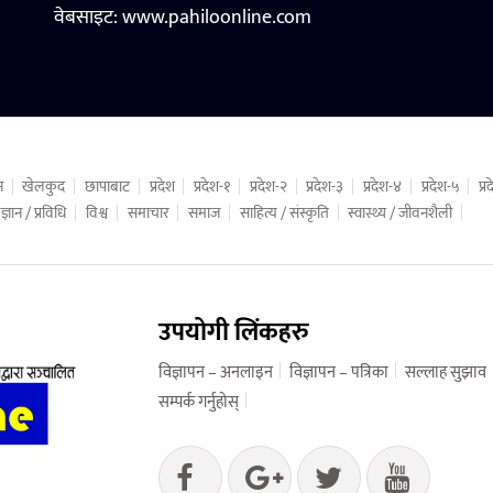
वेबसाइट:
www.pahiloonline.com
न
खेलकुद
छापाबाट
प्रदेश
प्रदेश-१
प्रदेश-२
प्रदेश-३
प्रदेश-४
प्रदेश-५
प्
ज्ञान / प्रविधि
विश्व
समाचार
समाज
साहित्य / संस्कृति
स्वास्थ्य / जीवनशैली
उपयोगी लिंकहरु
विज्ञापन – अनलाइन
विज्ञापन – पत्रिका
सल्लाह सुझाव
सम्पर्क गर्नुहोस्