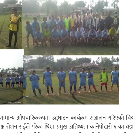
ि सामान्य औपचारिकरुपमा उद्दघाटन कार्यक्रम सञ्चालन गरिएको थि
्यक्ष रोशन राईले गरेका थिए। प्रमुख अतिथ्यता कानेपोखरी ६ का वडा