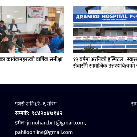
्यका कार्यक्रमहरूको वार्षिक समीक्षा
१२ वर्षमा अरनिको हस्पिटल : स्वास्थ
सेवासँगै सामाजिक उत्तरदायित्वको य
पथरी-शनिश्चरे–१, मोरंग
सम
सम्पर्क:
९८४२०४७१४२
इमेल: jrmohan.brt@gmail.com,
pahiloonline@gmail.com