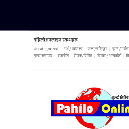
पहिलोअनलाइन स्तम्भहरु
Uncategorized
अर्थ / वाणिज्य
कला/मनोरञ्जन
कृषि / पर्यट
मुख्य समाचार
राजनीति
रोचक/विचित्र
विचार / अन्तर्वार्ता
वि