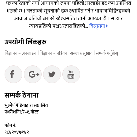
पत्रकारिताको नयाँ आयामको रुपमा पहिलोअनलाईन डट कम उपस्थित
भएको छ । जनताको सूचनाको हक स्थापित गर्ने र आवाजविहिनहरुको
आवाज बलियो बनाउने उद्देश्यसहित हामी आएका हौं । सत्य र
विस्तृतमा
न्यायप्रतिको पक्षधरतासहितको...
उपयोगी लिंकहरु
विज्ञापन – अनलाइन
विज्ञापन – पत्रिका
सल्लाह सुझाव
सम्पर्क गर्नुहोस्
सम्पर्क ठेगाना
भुल्के मिडियाद्वारा सञ्चालित
पथरीशनिश्चरे–१, मोरङ
फोन नं.
९८४२०४७१४२