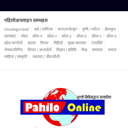
पहिलोअनलाइन स्तम्भहरु
Uncategorized
अर्थ / वाणिज्य
कला/मनोरञ्जन
कृषि / पर्यटन
खेलकुद
छापाबाट
प्रदेश
प्रदेश-१
प्रदेश-२
प्रदेश-३
प्रदेश-४
प्रदेश-५
प्रदेश-७
प्रदेश-कर्णाली
प्रवास
फिचर
भिडियो
मुख्य समाचार
राजनीति
रोचक/विचित्र
विचार / अन्तर्वार्ता
विज्ञान / प्रविधि
विश्व
समाचार
समाज
साहित्य / संस्कृति
स्वास्थ्य / जीवनशैली