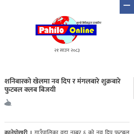
२१ साउन २०८३
शनिबारको खेलमा नव दिप र मंगलबारे शुक्रबारे
फुटबल क्लब बिजयी
कानेपोखरी ।
गाउँपालिका वडा नम्बर ६ को नव दिप फुटबल