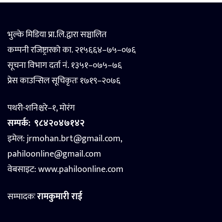
भुल्के मिडिया प्रा.लि.द्वारा सञ्चालित
कम्पनी रजिष्ट्रारको का. २१५६६४–७५–०७६
सूचना विभाग दर्ता नं. १३५१–०७५–७६
प्रेस काउन्सिल सूचिकृतः १७१९–२०७६
पथरी-शनिश्चरे–१, मोरंग
सम्पर्क:
९८४२०४७१४२
इमेल: jrmohan.brt@gmail.com,
pahiloonline@gmail.com
वेबसाइट:
www.pahiloonline.com
सम्पादकः
रामकुमारी राई