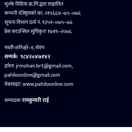
भुल्के मिडिया प्रा.लि.द्वारा सञ्चालित
कम्पनी रजिष्ट्रारको का. २१५६६४–७५–०७६
सूचना विभाग दर्ता नं. १३५१–०७५–७६
प्रेस काउन्सिल सूचिकृतः १७१९–२०७६
पथरी-शनिश्चरे–१, मोरंग
सम्पर्क:
९८४२०४७१४२
इमेल: jrmohan.brt@gmail.com,
pahiloonline@gmail.com
वेबसाइट:
www.pahiloonline.com
सम्पादकः
रामकुमारी राई