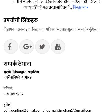
आवाज बलियो बनाउने उद्देश्यसहित हामी आएका हौं । सत्य र
विस्तृतमा
न्यायप्रतिको पक्षधरतासहितको...
उपयोगी लिंकहरु
विज्ञापन – अनलाइन
विज्ञापन – पत्रिका
सल्लाह सुझाव
सम्पर्क गर्नुहोस्
सम्पर्क ठेगाना
भुल्के मिडियाद्वारा सञ्चालित
पथरीशनिश्चरे–१, मोरङ
फोन नं.
९८४२०४७१४२
इमेल
pahiloonline@gmail.com / journalistmohan2@gmail.com