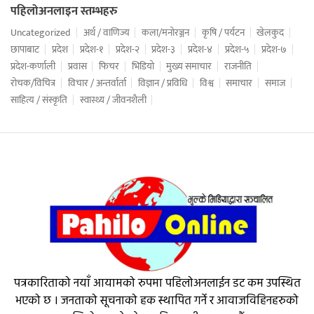
पहिलोअनलाइन स्तम्भहरु
Uncategorized
अर्थ / वाणिज्य
कला/मनोरञ्जन
कृषि / पर्यटन
खेलकुद
छापाबाट
प्रदेश
प्रदेश-१
प्रदेश-२
प्रदेश-३
प्रदेश-४
प्रदेश-५
प्रदेश-७
प्रदेश-कर्णाली
प्रवास
फिचर
भिडियो
मुख्य समाचार
राजनीति
रोचक/विचित्र
विचार / अन्तर्वार्ता
विज्ञान / प्रविधि
विश्व
समाचार
समाज
साहित्य / संस्कृति
स्वास्थ्य / जीवनशैली
पत्रकारिताको नयाँ आयामको रुपमा पहिलोअनलाईन डट कम उपस्थित
भएको छ । जनताको सूचनाको हक स्थापित गर्ने र आवाजविहिनहरुको