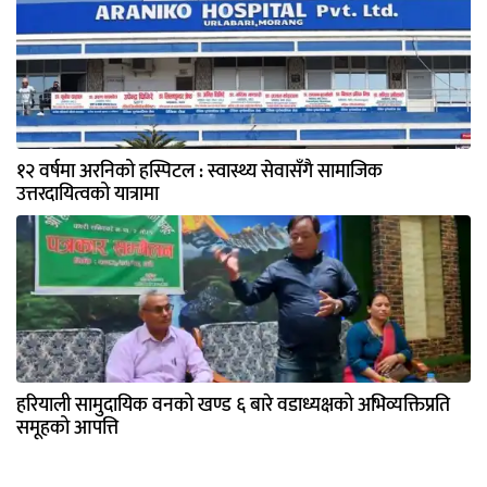
१२ वर्षमा अरनिको हस्पिटल : स्वास्थ्य सेवासँगै सामाजिक
उत्तरदायित्वको यात्रामा
हरियाली सामुदायिक वनको खण्ड ६ बारे वडाध्यक्षको अभिव्यक्तिप्रति
समूहको आपत्ति