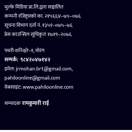
भुल्के मिडिया प्रा.लि.द्वारा सञ्चालित
कम्पनी रजिष्ट्रारको का. २१५६६४–७५–०७६
सूचना विभाग दर्ता नं. १३५१–०७५–७६
प्रेस काउन्सिल सूचिकृतः १७१९–२०७६
पथरी-शनिश्चरे–१, मोरंग
सम्पर्क:
९८४२०४७१४२
इमेल: jrmohan.brt@gmail.com,
pahiloonline@gmail.com
वेबसाइट:
www.pahiloonline.com
सम्पादकः
रामकुमारी राई