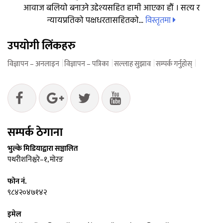
आवाज बलियो बनाउने उद्देश्यसहित हामी आएका हौं । सत्य र
विस्तृतमा
न्यायप्रतिको पक्षधरतासहितको...
उपयोगी लिंकहरु
विज्ञापन – अनलाइन
विज्ञापन – पत्रिका
सल्लाह सुझाव
सम्पर्क गर्नुहोस्
सम्पर्क ठेगाना
भुल्के मिडियाद्वारा सञ्चालित
पथरीशनिश्चरे–१, मोरङ
फोन नं.
९८४२०४७१४२
इमेल