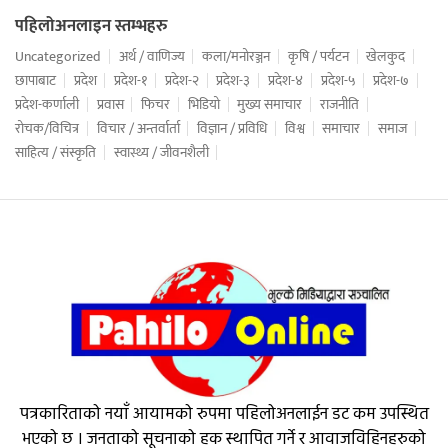
पहिलोअनलाइन स्तम्भहरु
Uncategorized
अर्थ / वाणिज्य
कला/मनोरञ्जन
कृषि / पर्यटन
खेलकुद
छापाबाट
प्रदेश
प्रदेश-१
प्रदेश-२
प्रदेश-३
प्रदेश-४
प्रदेश-५
प्रदेश-७
प्रदेश-कर्णाली
प्रवास
फिचर
भिडियो
मुख्य समाचार
राजनीति
रोचक/विचित्र
विचार / अन्तर्वार्ता
विज्ञान / प्रविधि
विश्व
समाचार
समाज
साहित्य / संस्कृति
स्वास्थ्य / जीवनशैली
पत्रकारिताको नयाँ आयामको रुपमा पहिलोअनलाईन डट कम उपस्थित
भएको छ । जनताको सूचनाको हक स्थापित गर्ने र आवाजविहिनहरुको