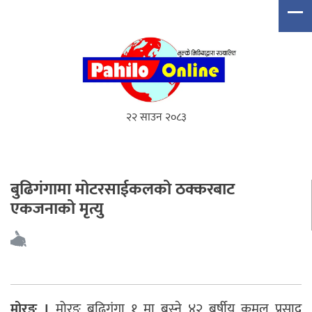
२२ साउन २०८३
बुढिगंगामा मोटरसाईकलको ठक्करबाट
एकजनाको मृत्यु
मोरङ ।
मोरङ बुढिगंगा १ मा बस्ने ४२ बर्षीय कमल प्रसाद