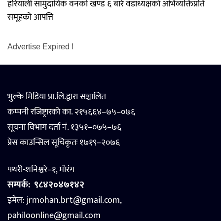
हरियाली सामुदायिक वनको खण्ड ६ बारे वडाध्यक्षको अभिव्यक्तिप्रति
समूहको आपत्ति
Advertise Expired !
भुल्के मिडिया प्रा.लि.द्वारा सञ्चालित
कम्पनी रजिष्ट्रारको का. २१५६६४–७५–०७६
सूचना विभाग दर्ता नं. १३५१–०७५–७६
प्रेस काउन्सिल सूचिकृतः १७१९–२०७६
पथरी-शनिश्चरे–१, मोरंग
सम्पर्क:
९८४२०४७१४२
इमेल: jrmohan.brt@gmail.com,
pahiloonline@gmail.com