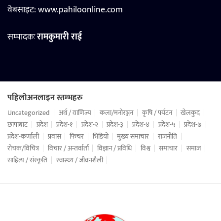
वेबसाइट:
www.pahiloonline.com
सम्पादकः
रामकुमारी राई
पहिलोअनलाइन स्तम्भहरु
Uncategorized
अर्थ / वाणिज्य
कला/मनोरञ्जन
कृषि / पर्यटन
खेलकुद
छापाबाट
प्रदेश
प्रदेश-१
प्रदेश-२
प्रदेश-३
प्रदेश-४
प्रदेश-५
प्रदेश-७
प्रदेश-कर्णाली
प्रवास
फिचर
भिडियो
मुख्य समाचार
राजनीति
रोचक/विचित्र
विचार / अन्तर्वार्ता
विज्ञान / प्रविधि
विश्व
समाचार
समाज
साहित्य / संस्कृति
स्वास्थ्य / जीवनशैली