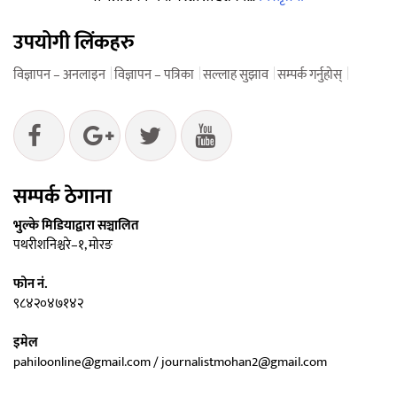
उपयोगी लिंकहरु
विज्ञापन – अनलाइन
विज्ञापन – पत्रिका
सल्लाह सुझाव
सम्पर्क गर्नुहोस्
सम्पर्क ठेगाना
भुल्के मिडियाद्वारा सञ्चालित
पथरीशनिश्चरे–१, मोरङ
फोन नं.
९८४२०४७१४२
इमेल
pahiloonline@gmail.com / journalistmohan2@gmail.com