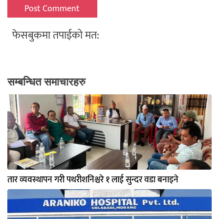
फेसबुकमा तपाईको मत:
सम्बन्धित समाचारहरु
तार व्यवस्थापन गरी पथरीशनिश्चरे १ लाई सुन्दर वडा बनाइने