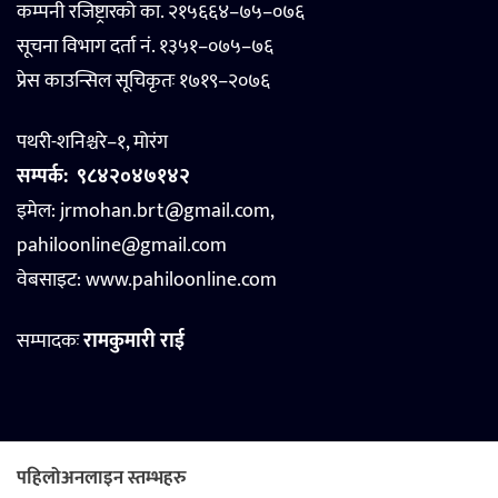
कम्पनी रजिष्ट्रारको का. २१५६६४–७५–०७६
सूचना विभाग दर्ता नं. १३५१–०७५–७६
प्रेस काउन्सिल सूचिकृतः १७१९–२०७६
पथरी-शनिश्चरे–१, मोरंग
सम्पर्क:
९८४२०४७१४२
इमेल: jrmohan.brt@gmail.com,
pahiloonline@gmail.com
वेबसाइट:
www.pahiloonline.com
सम्पादकः
रामकुमारी राई
पहिलोअनलाइन स्तम्भहरु