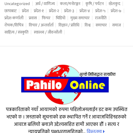
Uncategorized
अर्थ / वाणिज्य
कला/मनोरञ्जन
कृषि / पर्यटन
खेलकुद
छापाबाट
प्रदेश
प्रदेश-१
प्रदेश-२
प्रदेश-३
प्रदेश-४
प्रदेश-५
प्रदेश-७
प्रदेश-कर्णाली
प्रवास
फिचर
भिडियो
मुख्य समाचार
राजनीति
रोचक/विचित्र
विचार / अन्तर्वार्ता
विज्ञान / प्रविधि
विश्व
समाचार
समाज
साहित्य / संस्कृति
स्वास्थ्य / जीवनशैली
पत्रकारिताको नयाँ आयामको रुपमा पहिलोअनलाईन डट कम उपस्थित
भएको छ । जनताको सूचनाको हक स्थापित गर्ने र आवाजविहिनहरुको
आवाज बलियो बनाउने उद्देश्यसहित हामी आएका हौं । सत्य र
विस्तृतमा
न्यायप्रतिको पक्षधरतासहितको...