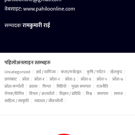
वेबसाइट:
www.pahiloonline.com
सम्पादकः
रामकुमारी राई
पहिलोअनलाइन स्तम्भहरु
Uncategorized
अर्थ / वाणिज्य
कला/मनोरञ्जन
कृषि / पर्यटन
खेलकुद
छापाबाट
प्रदेश
प्रदेश-१
प्रदेश-२
प्रदेश-३
प्रदेश-४
प्रदेश-५
प्रदेश-७
प्रदेश-कर्णाली
प्रवास
फिचर
भिडियो
मुख्य समाचार
राजनीति
रोचक/विचित्र
विचार / अन्तर्वार्ता
विज्ञान / प्रविधि
विश्व
समाचार
समाज
साहित्य / संस्कृति
स्वास्थ्य / जीवनशैली