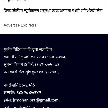
विपद् जोखिम न्यूनीकरण र सुरक्षा व्यवस्थापनमा पथरी शनिश्चरेको जोड
Advertise Expired !
भुल्के मिडिया प्रा.लि.द्वारा सञ्चालित
कम्पनी रजिष्ट्रारको का. २१५६६४–७५–०७६
सूचना विभाग दर्ता नं. १३५१–०७५–७६
प्रेस काउन्सिल सूचिकृतः १७१९–२०७६
पथरी-शनिश्चरे–१, मोरंग
सम्पर्क:
९८४२०४७१४२
इमेल: jrmohan.brt@gmail.com,
pahiloonline@gmail.com