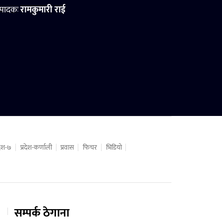
्पादकः
रामकुमारी राई
रदेश-७
प्रदेश-कर्णाली
प्रवास
फिचर
भिडियो
सम्पर्क ठेगाना