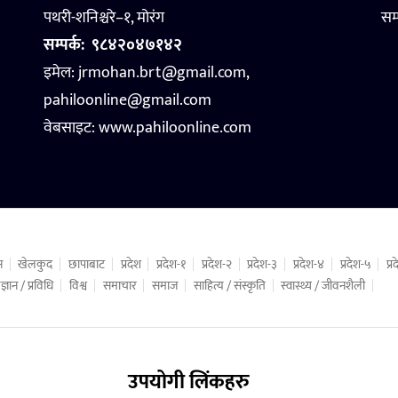
पथरी-शनिश्चरे–१, मोरंग
सम
सम्पर्क:
९८४२०४७१४२
इमेल: jrmohan.brt@gmail.com,
pahiloonline@gmail.com
वेबसाइट:
www.pahiloonline.com
न
खेलकुद
छापाबाट
प्रदेश
प्रदेश-१
प्रदेश-२
प्रदेश-३
प्रदेश-४
प्रदेश-५
प्
ज्ञान / प्रविधि
विश्व
समाचार
समाज
साहित्य / संस्कृति
स्वास्थ्य / जीवनशैली
उपयोगी लिंकहरु