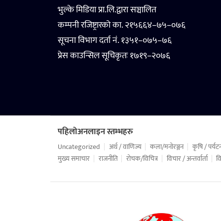
भुल्के मिडिया प्रा.लि.द्वारा सञ्चालित
कम्पनी रजिष्ट्रारको का. २१५६६४–७५–०७६
सूचना विभाग दर्ता नं. १३५१–०७५–७६
प्रेस काउन्सिल सूचिकृतः १७१९–२०७६
पहिलोअनलाइन स्तम्भहरु
Uncategorized
अर्थ / वाणिज्य
कला/मनोरञ्जन
कृषि / पर्यट
मुख्य समाचार
राजनीति
रोचक/विचित्र
विचार / अन्तर्वार्ता
वि