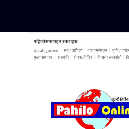
पहिलोअनलाइन स्तम्भहरु
Uncategorized
अर्थ / वाणिज्य
कला/मनोरञ्जन
कृषि / पर्यट
मुख्य समाचार
राजनीति
रोचक/विचित्र
विचार / अन्तर्वार्ता
वि