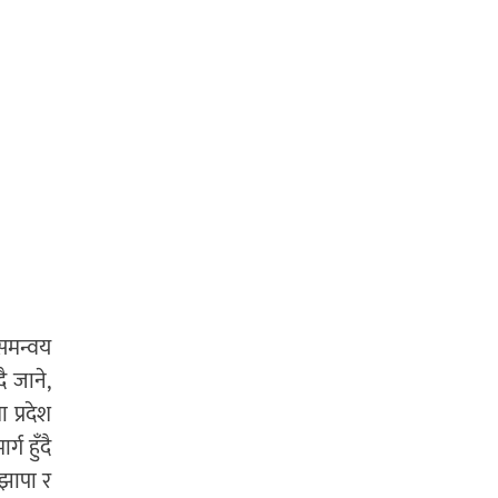
समन्वय
ै जाने,
 प्रदेश
ग हुँदै
 झापा र