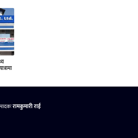
्य
ात्रामा
्पादकः
रामकुमारी राई