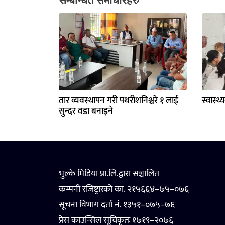
सम्बन्धित समाचारहरु
तार व्यवस्थापन गरी पथरीशनिश्चरे १ लाई
स्वास्थ
सुन्दर वडा बनाइने
भुल्के मिडिया प्रा.लि.द्वारा सञ्चालित
कम्पनी रजिष्ट्रारको का. २१५६६४–७५–०७६
सूचना विभाग दर्ता नं. १३५१–०७५–७६
प्रेस काउन्सिल सूचिकृतः १७१९–२०७६