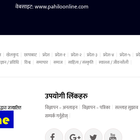
वेबसाइट:
www.pahiloonline.com
न
खेलकुद
छापाबाट
प्रदेश
प्रदेश-१
प्रदेश-२
प्रदेश-३
प्रदेश-४
प्रदेश-५
प्
ज्ञान / प्रविधि
विश्व
समाचार
समाज
साहित्य / संस्कृति
स्वास्थ्य / जीवनशैली
उपयोगी लिंकहरु
विज्ञापन – अनलाइन
विज्ञापन – पत्रिका
सल्लाह सुझाव
सम्पर्क गर्नुहोस्