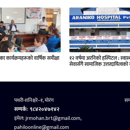
्यका कार्यक्रमहरूको वार्षिक समीक्षा
१२ वर्षमा अरनिको हस्पिटल : स्वास्थ
सेवासँगै सामाजिक उत्तरदायित्वको य
पथरी-शनिश्चरे–१, मोरंग
सम
सम्पर्क:
९८४२०४७१४२
इमेल: jrmohan.brt@gmail.com,
pahiloonline@gmail.com