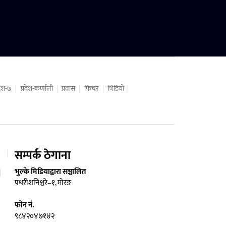
रदेश-७
प्रदेश-कर्णाली
प्रवास
फिचर
भिडियो
सम्पर्क ठेगाना
भुल्के मिडियाद्वारा सञ्चालित
पथरीशनिश्चरे–१, मोरङ
फोन नं.
९८४२०४७१४२