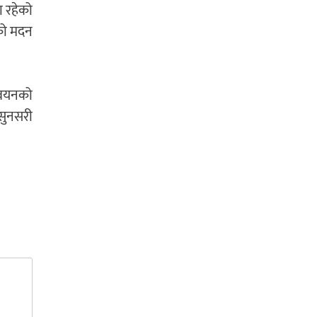
ा रहेको
एको मदन
न्वयनको
 सुनसरी