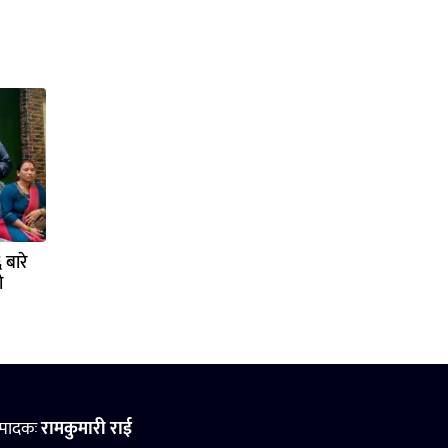
बारे
ो
्पादकः
रामकुमारी राई