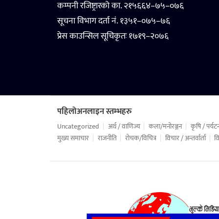
कम्पनी रजिष्ट्रारको का. २१५६६४–७५–०७६
सूचना विभाग दर्ता नं. १३५१–०७५–७६
प्रेस काउन्सिल सूचिकृतः १७१९–२०७६
पहिलोअनलाइन स्तम्भहरु
Uncategorized
अर्थ / वाणिज्य
कला/मनोरञ्जन
कृषि / पर्यट
मुख्य समाचार
राजनीति
रोचक/विचित्र
विचार / अन्तर्वार्ता
वि