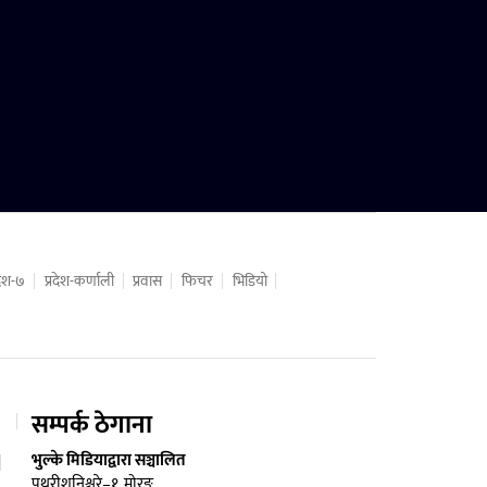
रदेश-७
प्रदेश-कर्णाली
प्रवास
फिचर
भिडियो
सम्पर्क ठेगाना
भुल्के मिडियाद्वारा सञ्चालित
पथरीशनिश्चरे–१, मोरङ