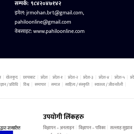
सम्पर्क:
९८४२०४७१४२
इमेल: jrmohan.brt@gmail.com,
pahiloonline@gmail.com
वेबसाइट:
www.pahiloonline.com
न
खेलकुद
छापाबाट
प्रदेश
प्रदेश-१
प्रदेश-२
प्रदेश-३
प्रदेश-४
प्रदेश-५
प्
ज्ञान / प्रविधि
विश्व
समाचार
समाज
साहित्य / संस्कृति
स्वास्थ्य / जीवनशैली
उपयोगी लिंकहरु
विज्ञापन – अनलाइन
विज्ञापन – पत्रिका
सल्लाह सुझाव