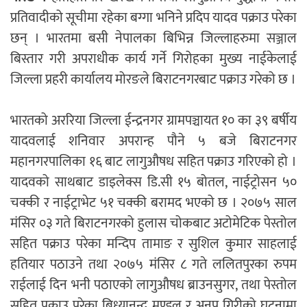
प्रतिवादीको सूचीमा रहेका बग्गा भनिने प्रदिप यादव पक्राउ परेका
छन् । भारतमा बसी नेपालका बिभिन्न जिल्लाहरुमा सञ्जाल
बिस्तार गरी अपराधीक कार्य गर्ने गिरोहका मुख्य नाईकेलाई
जिल्ला प्रहरी कार्यालय मोरङले बिराटनगरबाट पक्राउ गरेको छ ।
भारतको अररिया जिल्ला ईन्द्रनगर ग्रामपञ्चायत १० का ३९ बर्षीय
यादवलाई शनिवार अपरान्ह पौने ५ बजे बिराटनगर
महानगरपालिका १६ बाट लागुऔषध सहित पक्राउ गरिएको हो ।
यादवको साथबाट डाइलेक्स डि.सी १५ बोतल, नाईट्रोसन ५०
चक्की र नाईट्राभेट ५१ चक्की बरामद भएको छ । २०७५ साल
मंसिर ०३ गते बिराटनगरको हुलास चोकबाट अटोमेटिक पेस्तोल
सहित पक्राउ परेका मन्दिप तामाङ र सुशिल कुमार साहलाई
हतियार पठाउने तथा २०७५ मंसिर ८ गते ललितपुरका रुपम
राईलाई दिन भनी पठाएको लागुऔषध ब्राउनसुगर, तथा पेस्तोल
सहित पक्राउ परेका बिध्यानन्द मण्डल र अनुप गिरीको घटनामा