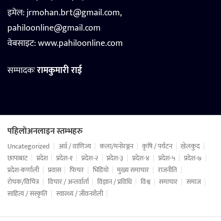
इमेल: jrmohan.brt@gmail.com,
pahiloonline@gmail.com
वेबसाइट:
www.pahiloonline.com
सम्पादकः
रामकुमारी राई
पहिलोअनलाइन स्तम्भहरु
Uncategorized
अर्थ / वाणिज्य
कला/मनोरञ्जन
कृषि / पर्यटन
खेलकुद
छापाबाट
प्रदेश
प्रदेश-१
प्रदेश-२
प्रदेश-३
प्रदेश-४
प्रदेश-५
प्रदेश-७
प्रदेश-कर्णाली
प्रवास
फिचर
भिडियो
मुख्य समाचार
राजनीति
रोचक/विचित्र
विचार / अन्तर्वार्ता
विज्ञान / प्रविधि
विश्व
समाचार
समाज
साहित्य / संस्कृति
स्वास्थ्य / जीवनशैली