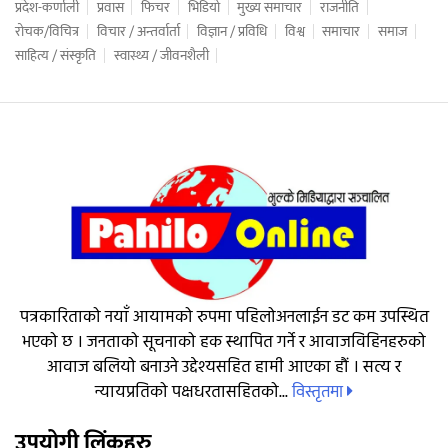
प्रदेश-कर्णाली
प्रवास
फिचर
भिडियो
मुख्य समाचार
राजनीति
रोचक/विचित्र
विचार / अन्तर्वार्ता
विज्ञान / प्रविधि
विश्व
समाचार
समाज
साहित्य / संस्कृति
स्वास्थ्य / जीवनशैली
पत्रकारिताको नयाँ आयामको रुपमा पहिलोअनलाईन डट कम उपस्थित
भएको छ । जनताको सूचनाको हक स्थापित गर्ने र आवाजविहिनहरुको
आवाज बलियो बनाउने उद्देश्यसहित हामी आएका हौं । सत्य र
विस्तृतमा
न्यायप्रतिको पक्षधरतासहितको...
उपयोगी लिंकहरु