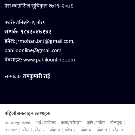
प्रेस काउन्सिल सूचिकृतः १७१९–२०७६
पथरी-शनिश्चरे–१, मोरंग
सम्पर्क:
९८४२०४७१४२
इमेल: jrmohan.brt@gmail.com,
pahiloonline@gmail.com
वेबसाइट:
www.pahiloonline.com
सम्पादकः
रामकुमारी राई
पहिलोअनलाइन स्तम्भहरु
Uncategorized
अर्थ / वाणिज्य
कला/मनोरञ्जन
कृषि / पर्यटन
खेलकुद
छापाबाट
प्रदेश
प्रदेश-१
प्रदेश-२
प्रदेश-३
प्रदेश-४
प्रदेश-५
प्रदेश-७