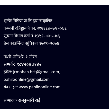
भुल्के मिडिया प्रा.लि.द्वारा सञ्चालित
कम्पनी रजिष्ट्रारको का. २१५६६४–७५–०७६
सूचना विभाग दर्ता नं. १३५१–०७५–७६
प्रेस काउन्सिल सूचिकृतः १७१९–२०७६
पथरी-शनिश्चरे–१, मोरंग
सम्पर्क:
९८४२०४७१४२
इमेल: jrmohan.brt@gmail.com,
pahiloonline@gmail.com
वेबसाइट:
www.pahiloonline.com
सम्पादकः
रामकुमारी राई