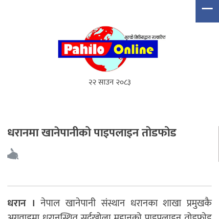
२२ साउन २०८३
धरानमा खानेपानीको पाइपलाइन तोडफोड
धरान ।
नेपाल खानेपानी संस्थान धरानका शाखा प्रमुखकै
अगुवाइमा धरानस्थित सर्दुखोला मुहानको पाइपलाइन तोडफोड