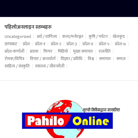
पहिलोअनलाइन स्तम्भहरु
Uncategorized
अर्थ / वाणिज्य
कला/मनोरञ्जन
कृषि / पर्यटन
खेलकुद
छापाबाट
प्रदेश
प्रदेश-१
प्रदेश-२
प्रदेश-३
प्रदेश-४
प्रदेश-५
प्रदेश-७
प्रदेश-कर्णाली
प्रवास
फिचर
भिडियो
मुख्य समाचार
राजनीति
रोचक/विचित्र
विचार / अन्तर्वार्ता
विज्ञान / प्रविधि
विश्व
समाचार
समाज
साहित्य / संस्कृति
स्वास्थ्य / जीवनशैली