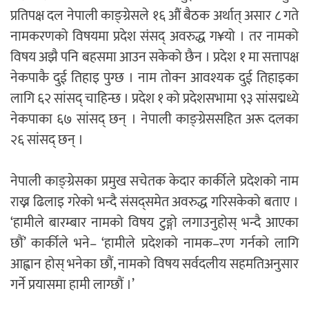
प्रतिपक्ष दल नेपाली काङ्ग्रेसले १६ औं बैठक अर्थात् असार ८ गते
नामकरणको विषयमा प्रदेश संसद् अवरुद्ध ग¥यो । तर नामको
विषय अझै पनि बहसमा आउन सकेको छैन । प्रदेश १ मा सत्तापक्ष
नेकपाकै दुई तिहाइ पुग्छ । नाम तोक्न आवश्यक दुई तिहाइका
लागि ६२ सांसद् चाहिन्छ । प्रदेश १ को प्रदेशसभामा ९३ सांसद्मध्ये
नेकपाका ६७ सांसद् छन् । नेपाली काङ्ग्रेससहित अरू दलका
२६ सांसद् छन् ।
नेपाली काङ्ग्रेसका प्रमुख सचेतक केदार कार्कीले प्रदेशको नाम
राख्न ढिलाइ गरेको भन्दै संसद्समेत अवरुद्ध गरिसकेको बताए ।
‘हामीले बारम्बार नामको विषय टुङ्गो लगाउनुहोस् भन्दै आएका
छौं’ कार्कीले भने– ‘हामीले प्रदेशको नामक–रण गर्नको लागि
आह्वान होस् भनेका छौं, नामको विषय सर्वदलीय सहमतिअनुसार
गर्ने प्रयासमा हामी लाग्छौं ।’