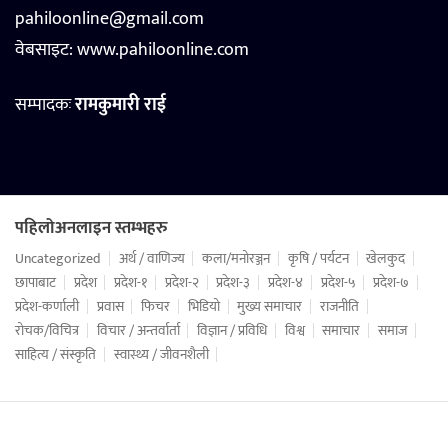
pahiloonline@gmail.com
वेबसाइट:
www.pahiloonline.com
सम्पादकः
रामकुमारी राई
पहिलोअनलाइन स्तम्भहरु
Uncategorized
अर्थ / वाणिज्य
कला/मनोरञ्जन
कृषि / पर्यटन
खेलकुद
छापाबाट
प्रदेश
प्रदेश-१
प्रदेश-२
प्रदेश-३
प्रदेश-४
प्रदेश-५
प्रदेश-७
प्रदेश-कर्णाली
प्रवास
फिचर
भिडियो
मुख्य समाचार
राजनीति
रोचक/विचित्र
विचार / अन्तर्वार्ता
विज्ञान / प्रविधि
विश्व
समाचार
समाज
साहित्य / संस्कृति
स्वास्थ्य / जीवनशैली