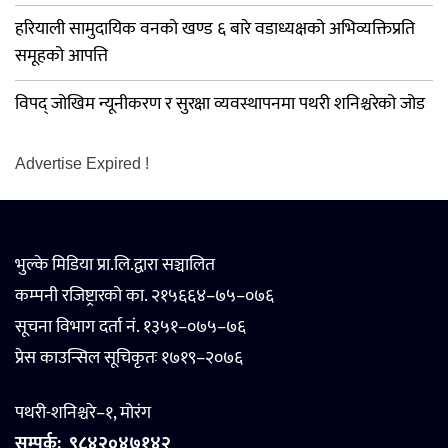
हरियाली सामुदायिक वनको खण्ड ६ बारे वडाध्यक्षको अभिव्यक्तिप्रति
समूहको आपत्ति
विपद् जोखिम न्यूनीकरण र सुरक्षा व्यवस्थापनमा पथरी शनिश्चरेको जोड
Advertise Expired !
भुल्के मिडिया प्रा.लि.द्वारा सञ्चालित
कम्पनी रजिष्ट्रारको का. २१५६६४–७५–०७६
सूचना विभाग दर्ता नं. १३५१–०७५–७६
प्रेस काउन्सिल सूचिकृतः १७१९–२०७६
पथरी-शनिश्चरे–१, मोरंग
सम्पर्क:
९८४२०४७१४२