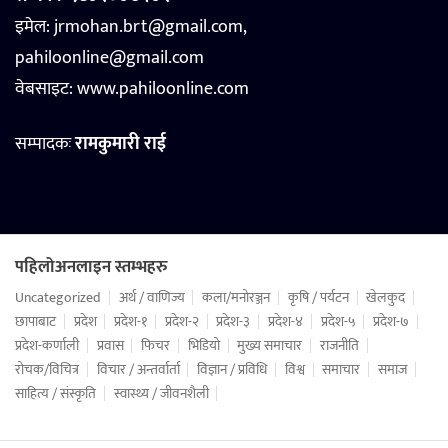
इमेल: jrmohan.brt@gmail.com,
pahiloonline@gmail.com
वेबसाइट:
www.pahiloonline.com
सम्पादकः
रामकुमारी राई
पहिलोअनलाइन स्तम्भहरु
Uncategorized
अर्थ / वाणिज्य
कला/मनोरञ्जन
कृषि / पर्यटन
खेलकुद
छापाबाट
प्रदेश
प्रदेश-१
प्रदेश-२
प्रदेश-३
प्रदेश-४
प्रदेश-५
प्रदेश-७
प्रदेश-कर्णाली
प्रवास
फिचर
भिडियो
मुख्य समाचार
राजनीति
रोचक/विचित्र
विचार / अन्तर्वार्ता
विज्ञान / प्रविधि
विश्व
समाचार
समाज
साहित्य / संस्कृति
स्वास्थ्य / जीवनशैली