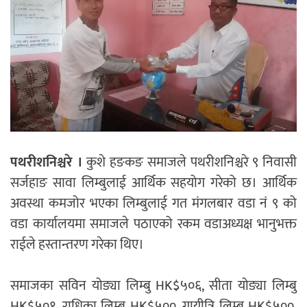
पथरीशनिश्चरे ।
कुशे हङकङ समाजले पथरीशनिश्चरे ९ निवासी
सर्जहाङ सावा लिम्बुलाई आर्थिक सहयोग गरेको छ। आर्थिक
अवस्था कमजोर भएका लिम्बुलाई गत मंगलबार वडा नं ९ को
वडा कार्यालयमा समाजले पठाएको रकम वडाअध्यक्ष भानुभक्त
राईले हस्तान्तरण गरेका थिए।
समाजका सविन योङ्या लिम्बु HK$५०६, सीता योङ्या लिम्बु
HK$५०१, राधिका लिम्बु HK$५००, गायीत्रि लिम्बु HK$५००,