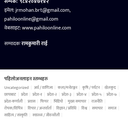
सम्पर्क:
९८४२०४७१४२
इमेल: jrmohan.brt@gmail.com,
pahiloonline@gmail.com
वेबसाइट:
www.pahiloonline.com
सम्पादकः
रामकुमारी राई
पहिलोअनलाइन स्तम्भहरु
Uncategorized
अर्थ / वाणिज्य
कला/मनोरञ्जन
कृषि / पर्यटन
खेलकुद
छापाबाट
प्रदेश
प्रदेश-१
प्रदेश-२
प्रदेश-३
प्रदेश-४
प्रदेश-५
प्रदेश-७
प्रदेश-कर्णाली
प्रवास
फिचर
भिडियो
मुख्य समाचार
राजनीति
रोचक/विचित्र
विचार / अन्तर्वार्ता
विज्ञान / प्रविधि
विश्व
समाचार
समाज
साहित्य / संस्कृति
स्वास्थ्य / जीवनशैली