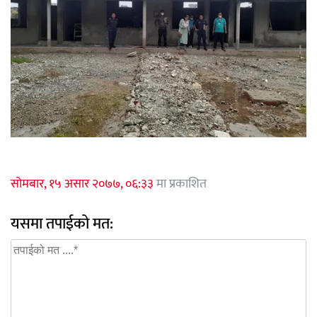
सोमबार, १५ असार २०७७, ०६:३३
मा प्रकाशित
यसमा तपाईको मत: