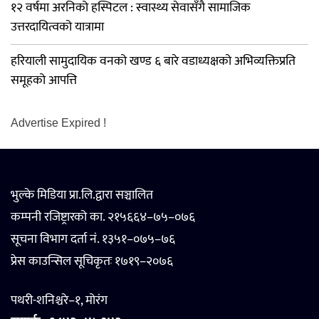
१२ वर्षमा अरनिको हस्पिटल : स्वास्थ्य सेवासँगै सामाजिक
उत्तरदायित्वको यात्रामा
हरियाली सामुदायिक वनको खण्ड ६ बारे वडाध्यक्षको अभिव्यक्तिप्रति
समूहको आपत्ति
Advertise Expired !
भुल्के मिडिया प्रा.लि.द्वारा सञ्चालित
कम्पनी रजिष्ट्रारको का. २१५६६४–७५–०७६
सूचना विभाग दर्ता नं. १३५१–०७५–७६
प्रेस काउन्सिल सूचिकृतः १७१९–२०७६
पथरी-शनिश्चरे–१, मोरंग