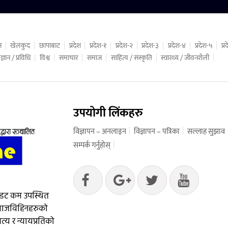
न
खेलकुद
छापाबाट
प्रदेश
प्रदेश-१
प्रदेश-२
प्रदेश-३
प्रदेश-४
प्रदेश-५
प्
ज्ञान / प्रविधि
विश्व
समाचार
समाज
साहित्य / संस्कृति
स्वास्थ्य / जीवनशैली
उपयोगी लिंकहरु
विज्ञापन – अनलाइन
विज्ञापन – पत्रिका
सल्लाह सुझाव
सम्पर्क गर्नुहोस्
 डट कम उपस्थित
आवाजविहिनहरुको
्य र न्यायप्रतिको