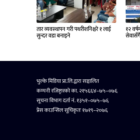
तार व्यवस्थापन गरी पथरीशनिश्चरे १ लाई
१२ वर्ष
सुन्दर वडा बनाइने
सेवासँग
भुल्के मिडिया प्रा.लि.द्वारा सञ्चालित
कम्पनी रजिष्ट्रारको का. २१५६६४–७५–०७६
सूचना विभाग दर्ता नं. १३५१–०७५–७६
प्रेस काउन्सिल सूचिकृतः १७१९–२०७६