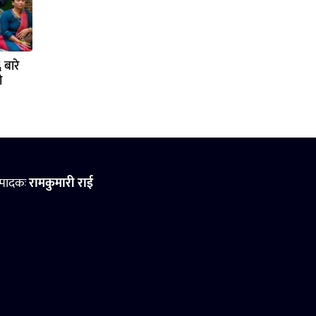
बारे
ो
्पादकः
रामकुमारी राई