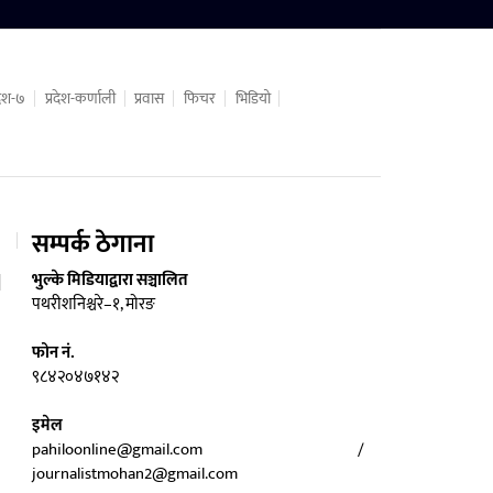
रदेश-७
प्रदेश-कर्णाली
प्रवास
फिचर
भिडियो
सम्पर्क ठेगाना
भुल्के मिडियाद्वारा सञ्चालित
पथरीशनिश्चरे–१, मोरङ
फोन नं.
९८४२०४७१४२
इमेल
pahiloonline@gmail.com /
journalistmohan2@gmail.com