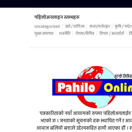
पहिलोअनलाइन स्तम्भहरु
Uncategorized
अर्थ / वाणिज्य
कला/मनोरञ्जन
कृषि / पर्यट
मुख्य समाचार
राजनीति
रोचक/विचित्र
विचार / अन्तर्वार्ता
वि
पत्रकारिताको नयाँ आयामको रुपमा पहिलोअनलाईन
भएको छ । जनताको सूचनाको हक स्थापित गर्ने र 
आवाज बलियो बनाउने उद्देश्यसहित हामी आएका हौं । सत