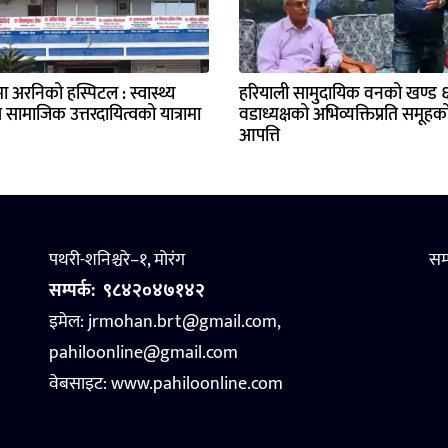
मा अरनिको हस्पिटल : स्वास्थ्य
हरियाली सामुदायिक वनको खण्ड ६ 
ै सामाजिक उत्तरदायित्वको यात्रामा
वडाध्यक्षको अभिव्यक्तिप्रति समूहक
आपत्ति
पथरी-शनिश्चरे–१, मोरंग
सम
सम्पर्क:
९८४२०४७१४२
इमेल: jrmohan.brt@gmail.com,
pahiloonline@gmail.com
वेबसाइट:
www.pahiloonline.com