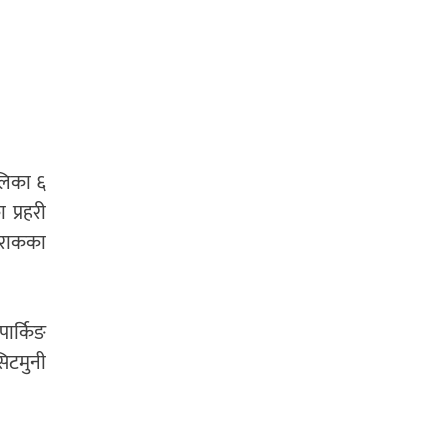
ालिका ६
 प्रहरी
ुराकका
पार्किङ
िटमुनी